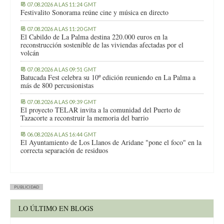
07.08.2026 A LAS 11:24 GMT
Festivalito Sonorama reúne cine y música en directo
07.08.2026 A LAS 11:20 GMT
El Cabildo de La Palma destina 220.000 euros en la
reconstrucción sostenible de las viviendas afectadas por el
volcán
07.08.2026 A LAS 09:51 GMT
Batucada Fest celebra su 10º edición reuniendo en La Palma a
más de 800 percusionistas
07.08.2026 A LAS 09:39 GMT
El proyecto TELAR invita a la comunidad del Puerto de
Tazacorte a reconstruir la memoria del barrio
06.08.2026 A LAS 16:44 GMT
El Ayuntamiento de Los Llanos de Aridane "pone el foco" en la
correcta separación de residuos
PUBLICIDAD
LO ÚLTIMO EN BLOGS