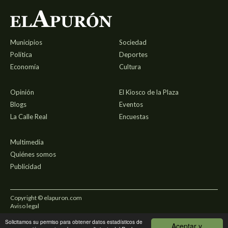
Municipios
Sociedad
Política
Deportes
Economía
Cultura
Opinión
El Kiosco de la Plaza
Blogs
Eventos
La Calle Real
Encuestas
Multimedia
Quiénes somos
Publicidad
Copyright © elapuron.com
Aviso legal
Solicitamos su permiso para obtener datos estadísticos de
Política de privacidad
Aceptar y