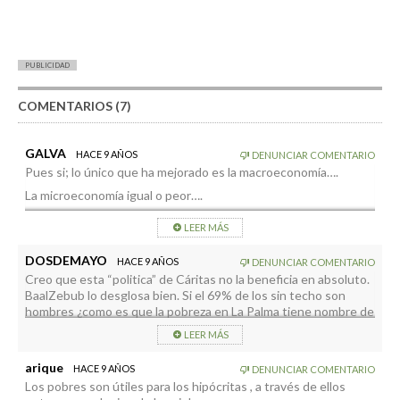
PUBLICIDAD
COMENTARIOS (7)
GALVA
HACE 9 AÑOS
DENUNCIAR COMENTARIO
Pues si; lo único que ha mejorado es la macroeconomía….
La microeconomía igual o peor….
Opino que a los hombres nos pierde el orgullo a la hora de
LEER MÁS
pedir; las mujeres lo asumen antes: No hay, pues hay que cubrir
el día a día mío y de los míos.El orgullo a la porra…
DOSDEMAYO
HACE 9 AÑOS
DENUNCIAR COMENTARIO
Una desgracia haber llegado al ultrcapitalismo encerrado en
Creo que esta “politica” de Cáritas no la beneficia en absoluto.
nuestro Neocaciqusmo….
BaalZebub lo desglosa bien. Si el 69% de los sin techo son
hombres ¿como es que la pobreza en La Palma tiene nombre de
Viva el Festival del amor…
mujer? ¿Que clase de estadísticas presentan? ¿Son todas
LEER MÁS
iguales a esta?
arique
HACE 9 AÑOS
DENUNCIAR COMENTARIO
Los pobres son útiles para los hipócritas , a través de ellos