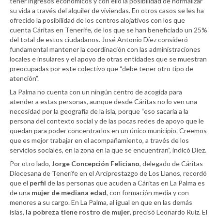
tener ingresos económicos y con ello la posibilidad de normalizar
su vida a través del alquiler de viviendas. En otros casos se les ha
ofrecido la posibilidad de los centros alojativos con los que
cuenta Cáritas en Tenerife, de los que se han beneficiado un 25%
del total de estos ciudadanos. José Antonio Díez consideró
fundamental mantener la coordinación con las administraciones
locales e insulares y el apoyo de otras entidades que se muestran
preocupadas por este colectivo que “debe tener otro tipo de
atención”.
La Palma no cuenta con un ningún centro de acogida para
atender a estas personas, aunque desde Cáritas no lo ven una
necesidad por la geografía de la isla, porque “eso sacaría a la
persona del contexto social y de las pocas redes de apoyo que le
quedan para poder concentrarlos en un único municipio. Creemos
que es mejor trabajar en el acompañamiento, a través de los
servicios sociales, en la zona en la que se encuentran”, indicó Díez.
Por otro lado,
Jorge Concepción Feliciano
, delegado de Cáritas
Diocesana de Tenerife en el Arciprestazgo de Los Llanos, recordó
que el
perfil
de las personas que acuden a Cáritas en La Palma es
de una
mujer de mediana edad
, con formación media y con
menores a su cargo. En La Palma, al igual en que en las demás
islas,
la pobreza tiene rostro de mujer
, precisó Leonardo Ruiz. El