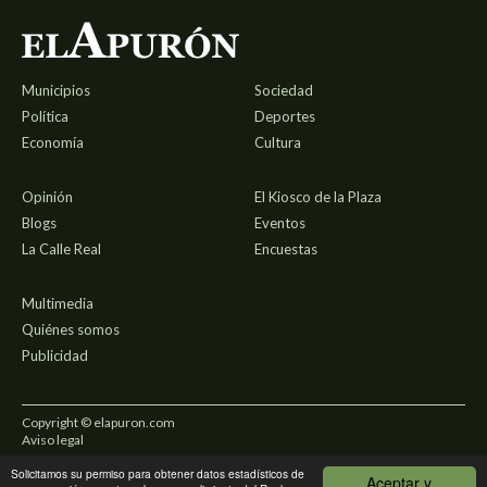
Municipios
Sociedad
Política
Deportes
Economía
Cultura
Opinión
El Kiosco de la Plaza
Blogs
Eventos
La Calle Real
Encuestas
Multimedia
Quiénes somos
Publicidad
Copyright © elapuron.com
Aviso legal
Solicitamos su permiso para obtener datos estadísticos de
Política de privacidad
Aceptar y