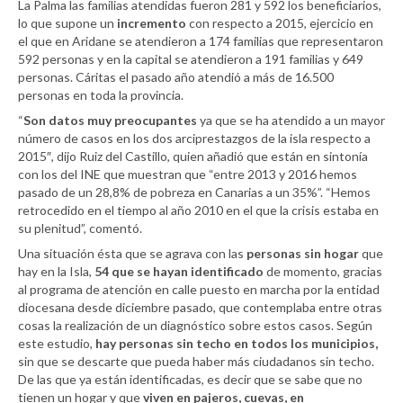
La Palma las familias atendidas fueron 281 y 592 los beneficiarios,
lo que supone un
incremento
con respecto a 2015, ejercicio en
el que en Aridane se atendieron a 174 familias que representaron
592 personas y en la capital se atendieron a 191 familias y 649
personas. Cáritas el pasado año atendió a más de 16.500
personas en toda la provincia.
“
Son datos muy preocupantes
ya que se ha atendido a un mayor
número de casos en los dos arciprestazgos de la isla respecto a
2015″, dijo Ruiz del Castillo, quien añadió que están en sintonía
con los del INE que muestran que “entre 2013 y 2016 hemos
pasado de un 28,8% de pobreza en Canarias a un 35%”. “Hemos
retrocedido en el tiempo al año 2010 en el que la crisis estaba en
su plenitud”, comentó.
Una situación ésta que se agrava con las
personas sin hogar
que
hay en la Isla,
54 que se hayan identificado
de momento, gracias
al programa de atención en calle puesto en marcha por la entidad
diocesana desde diciembre pasado, que contemplaba entre otras
cosas la realización de un diagnóstico sobre estos casos. Según
este estudio,
hay personas sin techo en todos los municipios,
sin que se descarte que pueda haber más ciudadanos sin techo.
De las que ya están identificadas, es decir que se sabe que no
tienen un hogar y que
viven en pajeros, cuevas, en