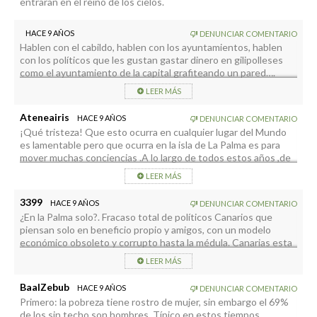
entraran en el reino de los cielos.
HACE 9 AÑOS
DENUNCIAR COMENTARIO
Hablen con el cabildo, hablen con los ayuntamientos, hablen
con los políticos que les gustan gastar dinero en gilipolleses
como el ayuntamiento de la capital grafiteando un pared….
LEER MÁS
Ateneairis
HACE 9 AÑOS
DENUNCIAR COMENTARIO
¡Qué tristeza! Que esto ocurra en cualquier lugar del Mundo
es lamentable pero que ocurra en la isla de La Palma es para
mover muchas conciencias .A lo largo de todos estos años ,de
gobernantes totalmente nefastos , para Canarias y en especial
LEER MÁS
para esta isla ,se han hecho inversiones multimillonarias en
obras (Puente de Los Sauces ,horrorosa Terminal del
3399
HACE 9 AÑOS
DENUNCIAR COMENTARIO
Aeropuerto ,etc.)que para nada eran prioritarias en la isla , so lo
¿En la Palma solo?. Fracaso total de políticos Canarios que
para los interesas personal y de partido de quienes así lo
piensan solo en beneficio propio y amigos, con un modelo
decidieron ! .Esta noticia confirma lo que los palmeros sabemos
económico obsoleto y corrupto hasta la médula. Canarias esta
, después de venir observando y padeciendo : su población
a la cabeza del país con el 30% de la población en régimen de
sigue siendo la misma de hace cincuenta años , hemos perdido
LEER MÁS
pobreza y exclusion social y donde millones de euros se
a nuestros descendientes que se han tenido que ir de la isla y
evaporan al extranjero por touroperadores y multinacionales
no se ha hecho nada para que vuelvan , la inmensa mayoría de
BaalZebub
HACE 9 AÑOS
DENUNCIAR COMENTARIO
hoteleras.
sus habitantes , población envejecida, a lo que se comenta en
Primero: la pobreza tiene rostro de mujer, sin embargo el 69%
la noticia le añadimos : pobreza emocional :soledad, decepción,
de los sin techo son hombres. Típico en estos tiempos.