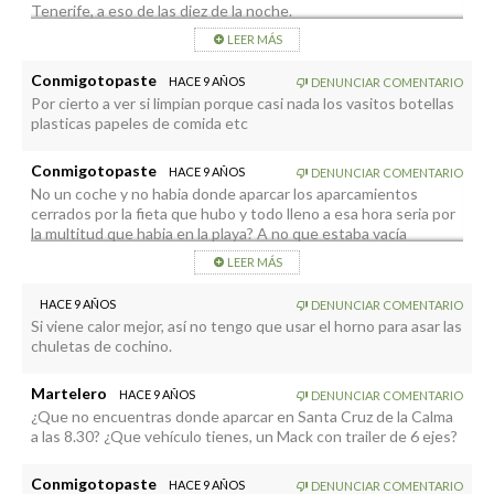
Tenerife, a eso de las diez de la noche.
LEER MÁS
Conmigotopaste
HACE 9 AÑOS
DENUNCIAR COMENTARIO
Por cierto a ver si limpian porque casi nada los vasitos botellas
plasticas papeles de comida etc
Conmigotopaste
HACE 9 AÑOS
DENUNCIAR COMENTARIO
No un coche y no habia donde aparcar los aparcamientos
cerrados por la fieta que hubo y todo lleno a esa hora seria por
la multitud que habia en la playa? A no que estaba vacía
LEER MÁS
HACE 9 AÑOS
DENUNCIAR COMENTARIO
Si viene calor mejor, así no tengo que usar el horno para asar las
chuletas de cochino.
Martelero
HACE 9 AÑOS
DENUNCIAR COMENTARIO
¿Que no encuentras donde aparcar en Santa Cruz de la Calma
a las 8.30? ¿Que vehículo tienes, un Mack con trailer de 6 ejes?
Conmigotopaste
HACE 9 AÑOS
DENUNCIAR COMENTARIO