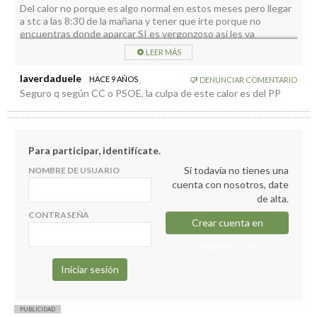
Del calor no porque es algo normal en estos meses pero llegar
a stc a las 8:30 de la mañana y tener que irte porque no
encuentras donde aparcar SI es vergonzoso asi les va
LEER MÁS
laverdaduele
HACE 9 AÑOS
DENUNCIAR COMENTARIO
Seguro q según CC o PSOE, la culpa de este calor es del PP
Para participar, identifícate.
Si todavía no tienes una
NOMBRE DE USUARIO
cuenta con nosotros, date
de alta.
CONTRASEÑA
Crear cuenta en
elapuron.com
PUBLICIDAD