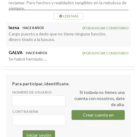
reclamar. Pero hechos y realidades tangibles en la nebulosa de
siempre.
De momento un tiempo de cortesía.
LEER MÁS
Esperando que el próximo informe tenga logros contractados
en la realidad y no en lo virtual.
lezna
HACE 8 AÑOS
DENUNCIAR COMENTARIO
Cargo puesto a dedo que no tiene ninguna función,
dinero tirado a la basura.
GALVA
HACE 8 AÑOS
DENUNCIAR COMENTARIO
Se habrá herniado….
Para participar, identifícate.
Si todavía no tienes una
NOMBRE DE USUARIO
cuenta con nosotros, date
de alta.
CONTRASEÑA
Crear cuenta en
elapuron.com