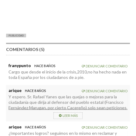
PUBLICIDAD
COMENTARIOS (5)
franypunto
HACE 8 AÑOS
DENUNCIAR COMENTARIO
Cargo que desde el inicio de la crisis,2010,no ha hecho nada en
toda España por los ciudadanos de a pie.
arique
HACE 8 AÑOS
DENUNCIAR COMENTARIO
Y espero. Sr. Rafael Yanes que las quejas o mejoras para la
ciudadanía que dirija al defensor del pueblo estatal (Francisco
Fernández Marugan, por cierto Cacereño) solo sean peticiones
en las que la comunidad Canaria no tenga competencias, de lo
LEER MÁS
contrario nos haría quedar como ineptos a todos.
Suerte, que también será para los mas desfavorecidos de
arique
HACE 8 AÑOS
DENUNCIAR COMENTARIO
nuestra tierra.
¿Importantes logros? seguimos en lo mismo en reclamar y