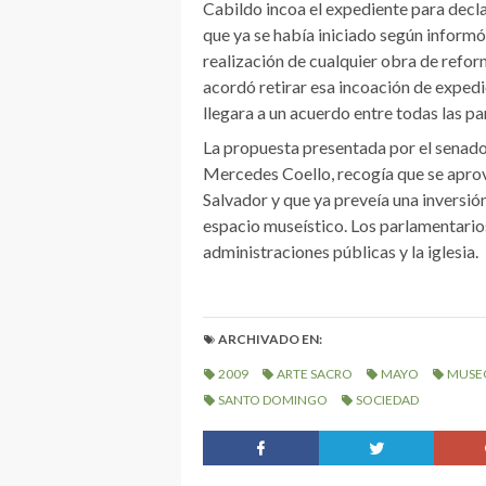
Cabildo incoa el expediente para decl
que ya se había iniciado según informó 
realización de cualquier obra de refor
acordó retirar esa incoación de exped
llegara a un acuerdo entre todas las pa
La propuesta presentada por el senado
Mercedes Coello, recogía que se aprov
Salvador y que ya preveía una inversión 
espacio museístico. Los parlamentario
administraciones públicas y la iglesia.
ARCHIVADO EN:
2009
ARTE SACRO
MAYO
MUSE
SANTO DOMINGO
SOCIEDAD