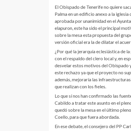
El Obispado de Tenerife no quiere sac
Palma en un edificio anexo a la iglesia
aprobada por unanimidad en el Ayuntam
elapuron, este ha sido el principal mo
sobre la mesa esta propuesta del grupo 
versión oficial era la de dilatar el acue
¿Por qué la jerarquía eclesiástica de 
con el respaldo del clero local y, en es
desvelar estos motivos del Obispado y,
este rechazo ya que el proyecto no supo
además, mejoraría las infraestructuras
que realizan con los fieles.
Lo que sí nos han confirmado las fuent
Cabildo a tratar este asunto en el ple
quedó sobre la mesa en el último pleno
Coello, para que fuera abordada.
En ese debate, el consejero del PP Carl