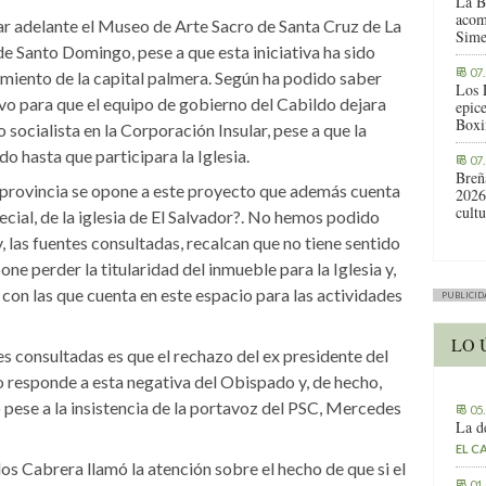
La B
acom
ar adelante el Museo de Arte Sacro de Santa Cruz de La
Sime
 de Santo Domingo, pese a que esta iniciativa ha sido
07
iento de la capital palmera. Según ha podido saber
Los 
tivo para que el equipo de gobierno del Cabildo dejara
epic
Boxi
socialista en la Corporación Insular, pese a que la
rdo hasta que participara la Iglesia.
07
Breñ
la provincia se opone a este proyecto que además cuenta
2026
cult
pecial, de la iglesia de El Salvador?. No hemos podido
 las fuentes consultadas, recalcan que no tiene sentido
ne perder la titularidad del inmueble para la Iglesia y,
 con las que cuenta en este espacio para las actividades
PUBLICID
LO 
es consultadas es que el rechazo del ex presidente del
no responde a esta negativa del Obispado y, de hecho,
 pese a la insistencia de la portavoz del PSC, Mercedes
05
La d
EL C
os Cabrera llamó la atención sobre el hecho de que si el
01