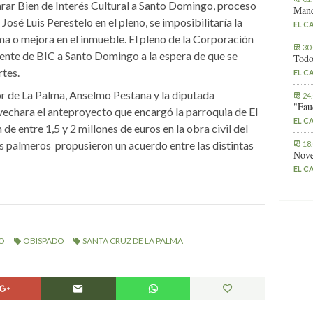
arar Bien de Interés Cultural a Santo Domingo, proceso
Manc
José Luis Perestelo en el pleno, se imposibilitaría la
EL C
ma o mejora en el inmueble. El pleno de la Corporación
30
iente de BIC a Santo Domingo a la espera de que se
Todo
rtes.
EL C
r de La Palma, Anselmo Pestana y la diputada
24
"Fau
echara el anteproyecto que encargó la parroquia de El
EL C
de entre 1,5 y 2 millones de euros en la obra civil del
s palmeros propusieron un acuerdo entre las distintas
18
Nove
EL C
O
OBISPADO
SANTA CRUZ DE LA PALMA