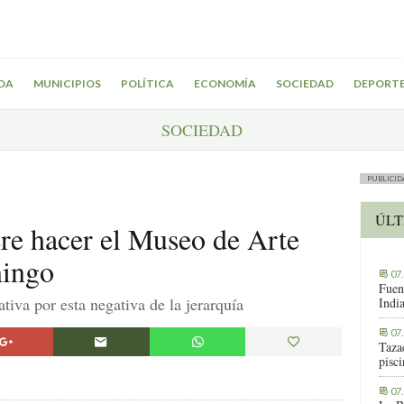
DA
MUNICIPIOS
POLÍTICA
ECONOMÍA
SOCIEDAD
DEPORT
SOCIEDAD
PUBLICID
ÚLT
re hacer el Museo de Arte
mingo
07
Fuen
ativa por esta negativa de la jerarquía
Indi
07
Tazac
pisc
07