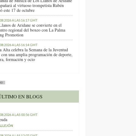
anda de Música de Los Llanos de Aridane
pañará al virtuoso trompetista Rubén
ó este 17 de octubre
.08.2026 A LAS 16:17 GMT
Llanos de Aridane se convierte en el
entro regional del boxeo con La Palma
ng Promotion
.08.2026 A LAS 16:14 GMT
a Alta celebra la Semana de la Juventud
 con una amplia programación de deporte,
ura, formación y ocio
AD
ÚLTIMO EN BLOGS
.08.2026 A LAS 00:56 GMT
euda
ALLEJÓN
.08.2026 A LAS 12:07 GMT