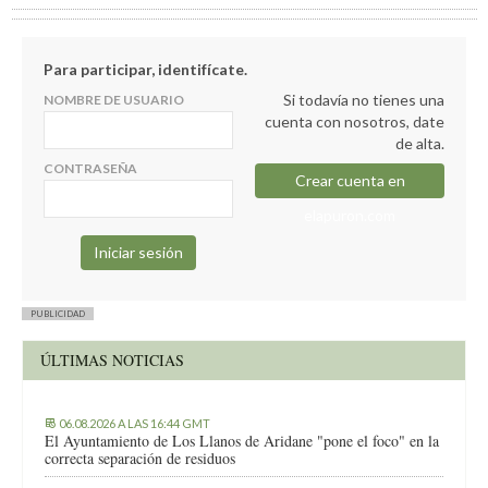
Para participar, identifícate.
Si todavía no tienes una
NOMBRE DE USUARIO
cuenta con nosotros, date
de alta.
CONTRASEÑA
Crear cuenta en
elapuron.com
PUBLICIDAD
ÚLTIMAS NOTICIAS
06.08.2026 A LAS 16:44 GMT
El Ayuntamiento de Los Llanos de Aridane "pone el foco" en la
correcta separación de residuos