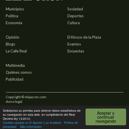
Municipios
Sociedad
Política
Deportes
Economía
Cultura
Opinión
El Kiosco de la Plaza
Blogs
Eventos
La Calle Real
Encuestas
Multimedia
Quiénes somos
Publicidad
Copyright © elapuron.com
Aviso legal
Solicitamos su permiso para obtener datos estadísticos de
Política de privacidad
Aceptar y
su navegación en esta web, en cumplimiento del Real
continuar
Decreto-ley 13/2012.
navegando
Uso de cookies
Cookies usadas en El Apurón y su finalidad
Política de
privacidad
Más información