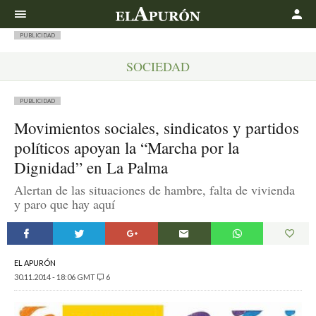
Buscar
PUBLICIDAD
SOCIEDAD
PUBLICIDAD
Movimientos sociales, sindicatos y partidos
políticos apoyan la “Marcha por la
Dignidad” en La Palma
Alertan de las situaciones de hambre, falta de vivienda
y paro que hay aquí
EL APURÓN
30.11.2014 - 18:06 GMT
6