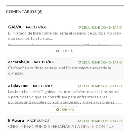
COMENTARIOS (6)
GALVA
HACE 12 AÑOS
DENUNCIAR COMENTARIO
El Tratado de libre comercio seria el suicidio de Europa:No creo
que seamos tan tontos…
Ya estan los Cegeteros metiendose con el Sindicalismo
mayoritario;como la extrema derecha:Los extremos,se tocan…
LEER MÁS
escarabajo
HACE 12 AÑOS
DENUNCIAR COMENTARIO
Curioso? Lo curioso sería que el Pp estuviera apoyando la
dignidad..
atalayame
HACE 12 AÑOS
DENUNCIAR COMENTARIO
Las Marchas de la Dignidad es un movimiento social horizontal
y participativo que se constituye para enfrentarse a las
políticas anti sociales con un ataque muy grave a los bienes
públicos en toda la cadena de la vida digna de las personas, así
LEER MÁS
como un ataque muy grave a los la derechos fundamentales de
las personas, como es el trabajo y/o la renta básica para vivir
ElAwara
HACE 12 AÑOS
DENUNCIAR COMENTARIO
con dignidad.
CHESTER NO PUEDES ENGAÑAR A LA GENTE CON TUS