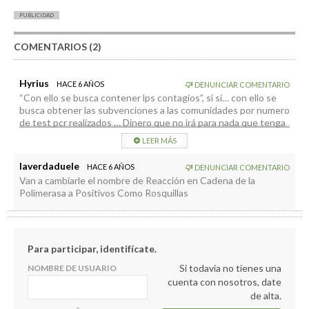
PUBLICIDAD
COMENTARIOS (2)
Hyrius
HACE 6 AÑOS
DENUNCIAR COMENTARIO
“Con ello se busca contener lps contagios”, si si… con ello se
busca obtener las subvenciones a las comunidades por numero
de test pcr realizados … Dinero que no irá para nada que tenga
que ver con el pueblo.
LEER MÁS
laverdaduele
HACE 6 AÑOS
DENUNCIAR COMENTARIO
Van a cambiarle el nombre de Reacción en Cadena de la
Polimerasa a Positivos Como Rosquillas
Para participar, identifícate.
Si todavía no tienes una
NOMBRE DE USUARIO
cuenta con nosotros, date
de alta.