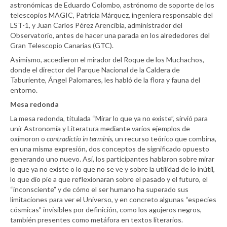
astronómicas de Eduardo Colombo, astrónomo de soporte de los
telescopios MAGIC, Patricia Márquez, ingeniera responsable del
LST-1, y
Juan Carlos Pérez Arencibia, administrador del
Observatorio, antes de hacer una parada en los alrededores del
Gran Telescopio Canarias (GTC).
Asimismo, accedieron el mirador del Roque de los Muchachos,
donde el director del Parque Nacional de la Caldera de
Taburiente, Ángel Palomares, les habló de la flora y fauna del
entorno.
Mesa redonda
La mesa redonda, titulada “Mirar lo que ya no existe”, sirvió para
unir Astronomía y Literatura mediante varios ejemplos de
oxímoron o
contradictio in terminis
, un recurso teórico que combina,
en una misma expresión, dos conceptos de significado opuesto
generando uno nuevo. Así, los participantes hablaron sobre mirar
lo que ya no existe o lo que no se ve y sobre la utilidad de lo inútil,
lo que dio pie a que reflexionaran sobre el pasado y el futuro, el
“inconsciente” y de cómo el ser humano ha superado sus
limitaciones para ver el Universo, y en concreto algunas “especies
cósmicas” invisibles por definición, como los agujeros negros,
también presentes como metáfora en textos literarios.