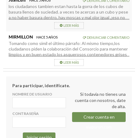
HACE 5 AÑOS
DENUNCIAR COMENTARIO
los ciudadanos tambien estan hasta la gorra de los cubos de
basura llenos de suciedad. a veces te acercas a un cubo y pese
a no haber basura dentro, hay moscas y mal olor igual ¿eso no
es una pista clara de que se deben limpiar? ¿quien toma estas
LEER MÁS
decisiones y como es que conserva su trabajo? ?
MIRMILLON
HACE 5 AÑOS
DENUNCIAR COMENTARIO
Tomando como símil el último párrafo: Al mismo tiempo,los
ciudadanos piden la colaboración del Consorcio para mantener
limpios y en buen estado los asquerosos contenedores grises
muchos de ellos llevan años sin ser lavados ni por dentro ni por
LEER MÁS
fuera, generando un repulsivo olor a su alrredeor. Caso de los
dos situados en la plaza del Teatro Chico donde se sientan
bastantes personas.
Para participar, identifícate.
Si todavía no tienes una
NOMBRE DE USUARIO
cuenta con nosotros, date
de alta.
CONTRASEÑA
Crear cuenta en
elapuron.com