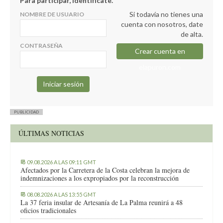
Para participar, identifícate.
Si todavía no tienes una
NOMBRE DE USUARIO
cuenta con nosotros, date
de alta.
CONTRASEÑA
Crear cuenta en
elapuron.com
PUBLICIDAD
ÚLTIMAS NOTICIAS
09.08.2026 A LAS 09:11 GMT
Afectados por la Carretera de la Costa celebran la mejora de
indemnizaciones a los expropiados por la reconstrucción
08.08.2026 A LAS 13:55 GMT
La 37 feria insular de Artesanía de La Palma reunirá a 48
oficios tradicionales