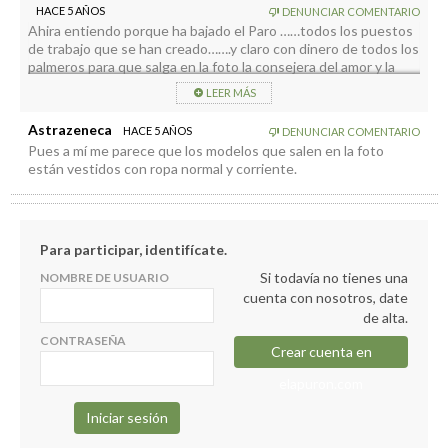
HACE 5 AÑOS
DENUNCIAR COMENTARIO
Ahira entiendo porque ha bajado el Paro ……todos los puestos
de trabajo que se han creado…….y claro con dinero de todos los
palmeros para que salga en la foto la consejera del amor y la
moda
LEER MÁS
Astrazeneca
HACE 5 AÑOS
DENUNCIAR COMENTARIO
Pues a mí me parece que los modelos que salen en la foto
están vestidos con ropa normal y corriente.
Para participar, identifícate.
Si todavía no tienes una
NOMBRE DE USUARIO
cuenta con nosotros, date
de alta.
CONTRASEÑA
Crear cuenta en
elapuron.com