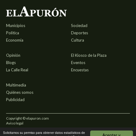
Municipios
Sociedad
Política
Deportes
Economía
Cultura
Opinión
El Kiosco de la Plaza
Blogs
Eventos
La Calle Real
Encuestas
Multimedia
Quiénes somos
Publicidad
Copyright © elapuron.com
Aviso legal
Solicitamos su permiso para obtener datos estadísticos de
Política de privacidad
Aceptar y