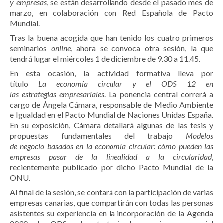
y
e
mpresas
, se están desarrollando desde el pasado mes de
marzo, en colaboración con Red Española de Pacto
Mundial.
Tras la buena acogida que han tenido los
cuatro
primeros
seminarios
online
, ahora se convoca otra sesión, la que
tendrá lugar
el
miércoles 1 de diciembre de 9.30 a 11.45.
En esta ocasión, la actividad formativa lleva por
título
La
e
conomía
c
ircular y el ODS 12 en
las
e
strategias
e
mpresariales
. La ponencia central correrá a
cargo de Ángela Cámara, responsable de Medio Ambiente
e Igualdad en el Pacto Mundial de Naciones Unidas España.
En su exposición, Cámara detallará algunas de las tesis y
propuestas fundamentales del trabajo
Modelos
de
n
egocio
b
asados en la
e
conomía
c
ircular: cómo pueden las
empresas pasar de la linealidad a la circularidad
,
recientemente publicado por dicho Pacto Mundial de la
ONU.
Al final de la sesión, se contará con la participación de varias
empresas canarias, que compartirán con todas las personas
asistentes su experiencia en la incorporación de la Agenda