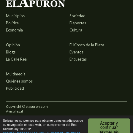
Municipios
Sociedad
Política
Deportes
Economía
Cultura
Opinión
El Kiosco de la Plaza
Blogs
Eventos
La Calle Real
Encuestas
Multimedia
Quiénes somos
Publicidad
Copyright © elapuron.com
Aviso legal
Solicitamos su permiso para obtener datos estadísticos de
Política de privacidad
Aceptar y
su navegación en esta web, en cumplimiento del Real
continuar
Decreto-ley 13/2012.
navegando
Uso de cookies
Cookies usadas en El Apurón y su finalidad
Política de