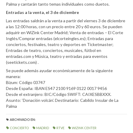
Palma y cantarán tanto temas individuales como duetos.
Entradas a la venta, el 3 de diciembre
Las entradas saldrán a la venta a partir del viernes 3 de diciembre
a las 12:00 horas, con un precio entre 20 y 60 euros. Se pueden
adquirir en WiZink Center Madrid; Venta de entradas – El Corte
Inglés/Comprar entradas (elcorteingles.es); Entradas para
conciertos, festivales, teatro y deportes en Ticketmaster;
Entradas de teatro, conciertos, musicales, fútbol en
entradas.com y Música, teatro y entradas para eventos
(seetickets.com) .
Se puede además ayudar económicamente de la siguiente
manera:
Bizum: Código 03747
Desde España: IBAN ES47 2100 9169 0122 0017 9456
Desde el extranjero: BIC/Código SWIFT: CAIXESBBXXX.
Asunto: ‘Donación volcán’. Destinatario: Cabildo Insular de La
Palma
ARCHIVADO EN:
CONCIERTO
MADRID
RTVE
WIZINK CENTER