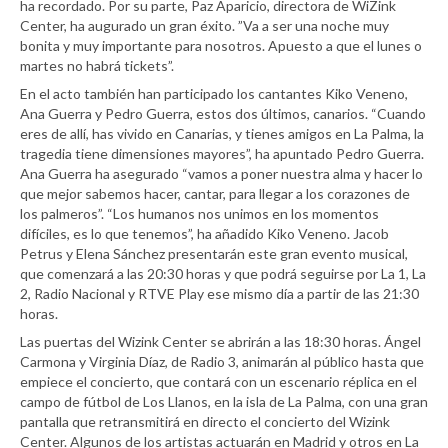
ha recordado. Por su parte, Paz Aparicio, directora de WiZink
Center, ha augurado un gran éxito. ”Va a ser una noche muy
bonita y muy importante para nosotros. Apuesto a que el lunes o
martes no habrá tickets”.
En el acto también han participado los cantantes Kiko Veneno,
Ana Guerra y Pedro Guerra, estos dos últimos, canarios. “Cuando
eres de allí, has vivido en Canarias, y tienes amigos en La Palma, la
tragedia tiene dimensiones mayores”, ha apuntado Pedro Guerra.
Ana Guerra ha asegurado “vamos a poner nuestra alma y hacer lo
que mejor sabemos hacer, cantar, para llegar a los corazones de
los palmeros”. “Los humanos nos unimos en los momentos
difíciles, es lo que tenemos”, ha añadido Kiko Veneno. Jacob
Petrus y Elena Sánchez presentarán este gran evento musical,
que comenzará a las 20:30 horas y que podrá seguirse por La 1, La
2, Radio Nacional y RTVE Play ese mismo día a partir de las 21:30
horas.
Las puertas del Wizink Center se abrirán a las 18:30 horas. Ángel
Carmona y Virginia Díaz, de Radio 3, animarán al público hasta que
empiece el concierto, que contará con un escenario réplica en el
campo de fútbol de Los Llanos, en la isla de La Palma, con una gran
pantalla que retransmitirá en directo el concierto del Wizink
Center. Algunos de los artistas actuarán en Madrid y otros en La