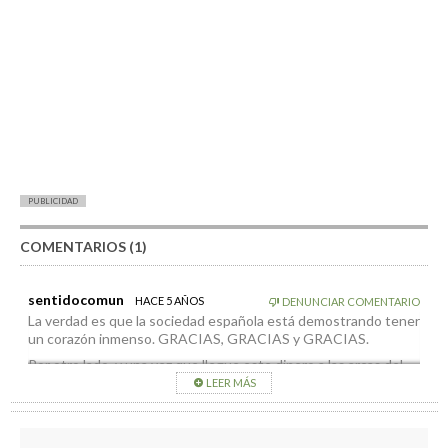
PUBLICIDAD
COMENTARIOS (1)
sentidocomun
HACE 5 AÑOS
DENUNCIAR COMENTARIO
La verdad es que la sociedad española está demostrando tener
un corazón inmenso. GRACIAS, GRACIAS y GRACIAS.
Por otro lado, y una vez que llegue este dinero a las arcas del
Cabildo, ¿sabrá gestionarlo bien? ¿tendrá la capacidad y el
LEER MÁS
conocimiento suficiente para hacerlo?