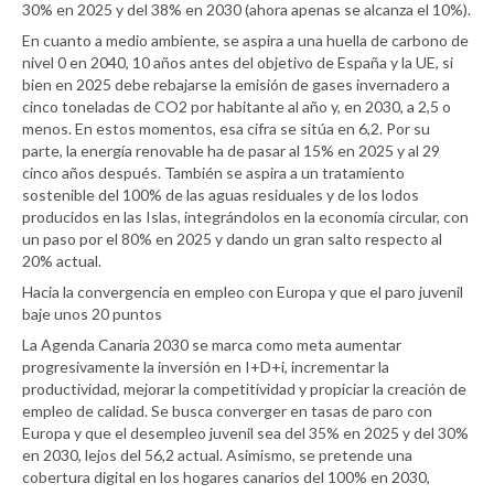
30% en 2025 y del 38% en 2030 (ahora apenas se alcanza el 10%).
En cuanto a medio ambiente, se aspira a una huella de carbono de
nivel 0 en 2040, 10 años antes del objetivo de España y la UE, si
bien en 2025 debe rebajarse la emisión de gases invernadero a
cinco toneladas de CO2 por habitante al año y, en 2030, a 2,5 o
menos. En estos momentos, esa cifra se sitúa en 6,2. Por su
parte, la energía renovable ha de pasar al 15% en 2025 y al 29
cinco años después. También se aspira a un tratamiento
sostenible del 100% de las aguas residuales y de los lodos
producidos en las Islas, integrándolos en la economía circular, con
un paso por el 80% en 2025 y dando un gran salto respecto al
20% actual.
Hacia la convergencia en empleo con Europa y que el paro juvenil
baje unos 20 puntos
La Agenda Canaria 2030 se marca como meta aumentar
progresivamente la inversión en I+D+i, incrementar la
productividad, mejorar la competitividad y propiciar la creación de
empleo de calidad. Se busca converger en tasas de paro con
Europa y que el desempleo juvenil sea del 35% en 2025 y del 30%
en 2030, lejos del 56,2 actual. Asimismo, se pretende una
cobertura digital en los hogares canarios del 100% en 2030,