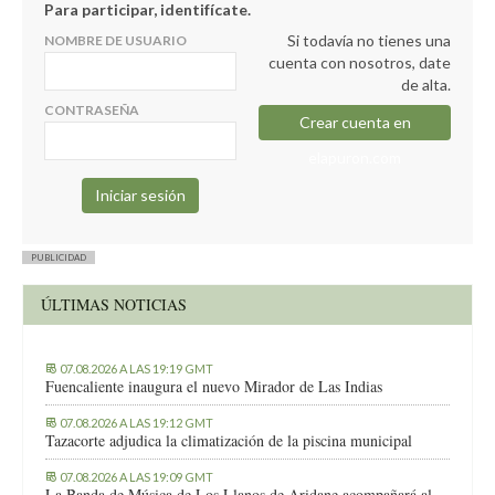
Para participar, identifícate.
Si todavía no tienes una
NOMBRE DE USUARIO
cuenta con nosotros, date
de alta.
CONTRASEÑA
Crear cuenta en
elapuron.com
PUBLICIDAD
ÚLTIMAS NOTICIAS
07.08.2026 A LAS 19:19 GMT
Fuencaliente inaugura el nuevo Mirador de Las Indias
07.08.2026 A LAS 19:12 GMT
Tazacorte adjudica la climatización de la piscina municipal
07.08.2026 A LAS 19:09 GMT
La Banda de Música de Los Llanos de Aridane acompañará al