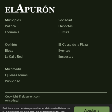
Municipios
Sociedad
Política
Deportes
Economía
Cultura
Opinión
El Kiosco de la Plaza
Blogs
Eventos
La Calle Real
Encuestas
Multimedia
Quiénes somos
Publicidad
Copyright © elapuron.com
Aviso legal
Solicitamos su permiso para obtener datos estadísticos de
Política de privacidad
Aceptar y
su navegación en esta web, en cumplimiento del Real