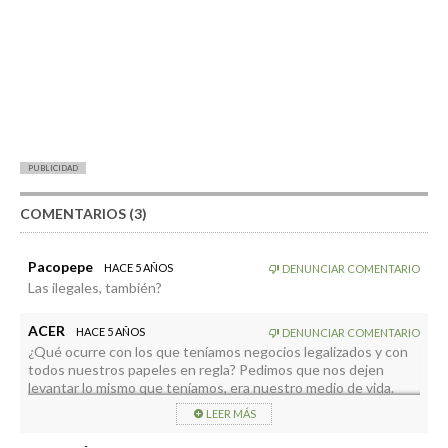
PUBLICIDAD
COMENTARIOS (3)
Pacopepe
HACE 5 AÑOS
DENUNCIAR COMENTARIO
Las ilegales, también?
ACER
HACE 5 AÑOS
DENUNCIAR COMENTARIO
¿Qué ocurre con los que teníamos negocios legalizados y con
todos nuestros papeles en regla? Pedimos que nos dejen
levantar lo mismo que teníamos, era nuestro medio de vida.
Solo se acuerdan de los que tenían vivienda y de quienes
LEER MÁS
teníamos empresas a tomar viento.