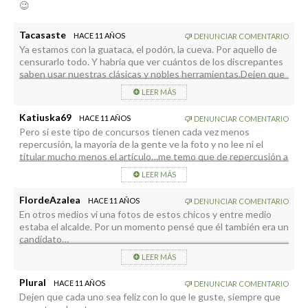
😉
Tacasaste
HACE 11 AÑOS
DENUNCIAR COMENTARIO
Ya estamos con la guataca, el podón, la cueva. Por aquello de
censurarlo todo. Y habría que ver cuántos de los discrepantes
saben usar nuestras clásicas y nobles herramientas.Dejen que
la isla se promocione aunque sea un poquito. A ver si hay cierta
LEER MÁS
envidilla corporal.
Katiuska69
HACE 11 AÑOS
DENUNCIAR COMENTARIO
Pero si este tipo de concursos tienen cada vez menos
repercusión, la mayoría de la gente ve la foto y no lee ni el
titular mucho menos el artículo…me temo que de repercusión a
nivel nacional poca y a nivel internacional pues mucho menos.
LEER MÁS
FlordeAzalea
HACE 11 AÑOS
DENUNCIAR COMENTARIO
En otros medios vi una fotos de estos chicos y entre medio
estaba el alcalde. Por un momento pensé que él también era un
candidato…
LEER MÁS
Plural
HACE 11 AÑOS
DENUNCIAR COMENTARIO
Dejen que cada uno sea feliz con lo que le guste, siempre que