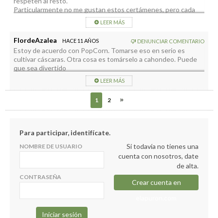
respeten al resto.
Particularmente no me gustan estos certámenes, pero cada
uno con sus gustos.
LEER MÁS
Es mas, si se hacen, tienen repercusión y encima es en La
Palma, mejor
FlordeAzalea
HACE 11 AÑOS
DENUNCIAR COMENTARIO
Estoy de acuerdo con PopCorn. Tomarse eso en serio es
cultivar cáscaras. Otra cosa es tomárselo a cahondeo. Puede
que sea divertido
LEER MÁS
1
2
Para participar, identifícate.
Si todavía no tienes una
NOMBRE DE USUARIO
cuenta con nosotros, date
de alta.
CONTRASEÑA
Crear cuenta en
elapuron.com