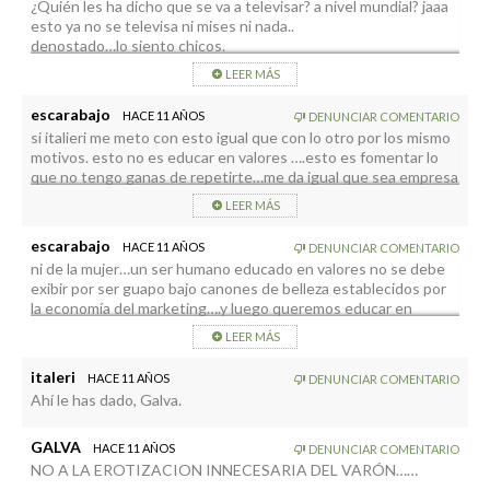
¿Quién les ha dicho que se va a televisar? a nivel mundial? jaaa
esto ya no se televisa ni mises ni nada..
denostado…lo siento chicos.
LEER MÁS
escarabajo
HACE 11 AÑOS
DENUNCIAR COMENTARIO
si italieri me meto con esto igual que con lo otro por los mismo
motivos. esto no es educar en valores ….esto es fomentar lo
que no tengo ganas de repetirte…me da igual que sea empresa
privada o publica…esta en el programa oficial y punto.
LEER MÁS
escarabajo
HACE 11 AÑOS
DENUNCIAR COMENTARIO
ni de la mujer…un ser humano educado en valores no se debe
exibir por ser guapo bajo canones de belleza establecidos por
la economía del marketing….y luego queremos educar en
valores??? que valores…si eres guapo triunfas??
LEER MÁS
italeri
HACE 11 AÑOS
DENUNCIAR COMENTARIO
Ahí le has dado, Galva.
GALVA
HACE 11 AÑOS
DENUNCIAR COMENTARIO
NO A LA EROTIZACION INNECESARIA DEL VARÓN……