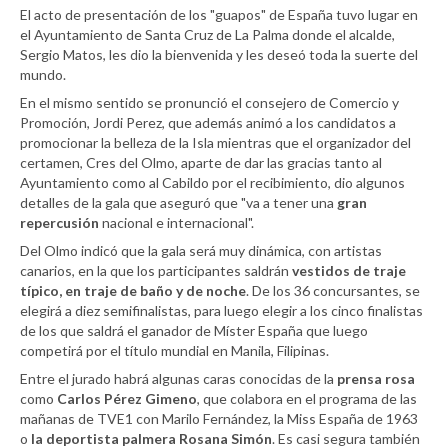
El acto de presentación de los "guapos" de España tuvo lugar en
el Ayuntamiento de Santa Cruz de La Palma donde el alcalde,
Sergio Matos, les dio la bienvenida y les deseó toda la suerte del
mundo.
En el mismo sentido se pronunció el consejero de Comercio y
Promoción, Jordi Perez, que además animó a los candidatos a
promocionar la belleza de la Isla mientras que el organizador del
certamen, Cres del Olmo, aparte de dar las gracias tanto al
Ayuntamiento como al Cabildo por el recibimiento, dio algunos
detalles de la gala que aseguró que "va a tener una
gran
repercusión
nacional e internacional".
Del Olmo indicó que la gala será muy dinámica, con artistas
canarios, en la que los participantes saldrán
vestidos de traje
típico, en traje de baño y de noche
. De los 36 concursantes, se
elegirá a diez semifinalistas, para luego elegir a los cinco finalistas
de los que saldrá el ganador de Míster España que luego
competirá por el título mundial en Manila, Filipinas.
Entre el jurado habrá algunas caras conocidas de la
prensa rosa
como
Carlos Pérez Gimeno
, que colabora en el programa de las
mañanas de TVE1 con Marilo Fernández, la Miss España de 1963
o
la deportista palmera Rosana Simón
. Es casi segura también