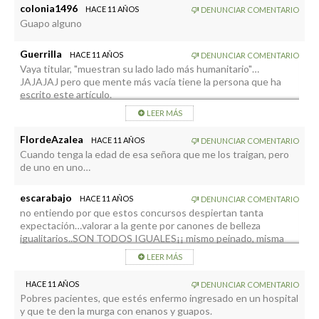
colonia1496
HACE 11 AÑOS
DENUNCIAR COMENTARIO
Guapo alguno
Guerrilla
HACE 11 AÑOS
DENUNCIAR COMENTARIO
Vaya titular, "muestran su lado lado más humanitario"…
JAJAJAJ pero que mente más vacía tiene la persona que ha
escrito este artículo.
¿Cómo alguien en su sano juicio puede calificar la visita de
LEER MÁS
estos mindundis como algo "humanitario"?
FlordeAzalea
HACE 11 AÑOS
DENUNCIAR COMENTARIO
Desde luego, el periodismo palmero se basa en escribir santas
Cuando tenga la edad de esa señora que me los traigan, pero
chorradas.
de uno en uno…
escarabajo
HACE 11 AÑOS
DENUNCIAR COMENTARIO
no entiendo por que estos concursos despiertan tanta
expectación…valorar a la gente por canones de belleza
igualitarios..SON TODOS IGUALES¡¡ mismo peinado, misma
sonrisa, mismo estilismo de ropa….uniformidad para pasar por el
LEER MÁS
aro de la belleza occidental…y luego queremos educar en
valores?? venga
HACE 11 AÑOS
DENUNCIAR COMENTARIO
Pobres pacientes, que estés enfermo ingresado en un hospital
y que te den la murga con enanos y guapos.