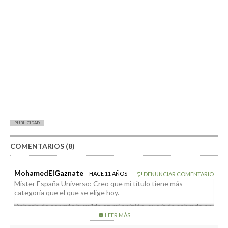
PUBLICIDAD
COMENTARIOS (8)
MohamedElGaznate
HACE 11 AÑOS
DENUNCIAR COMENTARIO
Mister España Universo: Creo que mi título tiene más
categoría que el que se elige hoy.
Debería de ser más humilde en mi opinión, que ir de sobrado en
la vida no vendrá bien.
LEER MÁS