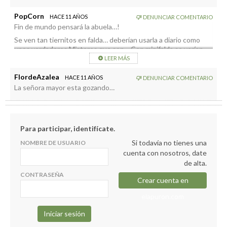
PopCorn
HACE 11 AÑOS
DENUNCIAR COMENTARIO
Fin de mundo pensará la abuela…!
Se ven tan tiernitos en falda… deberían usarla a diario como
unos verdaderos Misteres que son… Con minifalda se verían
mucho mejor.
LEER MÁS
FlordeAzalea
HACE 11 AÑOS
DENUNCIAR COMENTARIO
La señora mayor esta gozando…
Para participar, identifícate.
Si todavía no tienes una
NOMBRE DE USUARIO
cuenta con nosotros, date
de alta.
CONTRASEÑA
Crear cuenta en
elapuron.com