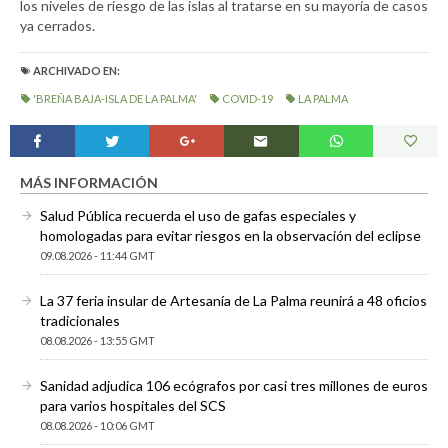
los niveles de riesgo de las islas al tratarse en su mayoría de casos
ya cerrados.
ARCHIVADO EN:
'BREÑA BAJA-ISLA DE LA PALMA'
COVID-19
LA PALMA
MÁS INFORMACIÓN
Salud Pública recuerda el uso de gafas especiales y
homologadas para evitar riesgos en la observación del eclipse
09.08.2026 - 11:44 GMT
La 37 feria insular de Artesanía de La Palma reunirá a 48 oficios
tradicionales
08.08.2026 - 13:55 GMT
Sanidad adjudica 106 ecógrafos por casi tres millones de euros
para varios hospitales del SCS
08.08.2026 - 10:06 GMT