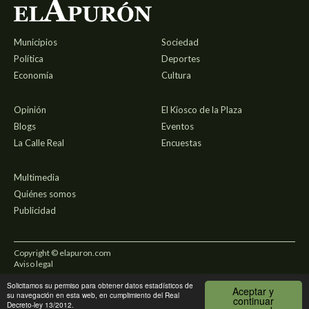
Municipios
Sociedad
Política
Deportes
Economía
Cultura
Opinión
El Kiosco de la Plaza
Blogs
Eventos
La Calle Real
Encuestas
Multimedia
Quiénes somos
Publicidad
Copyright © elapuron.com
Aviso legal
Solicitamos su permiso para obtener datos estadísticos de
Política de privacidad
Aceptar y
su navegación en esta web, en cumplimiento del Real
continuar
Decreto-ley 13/2012.