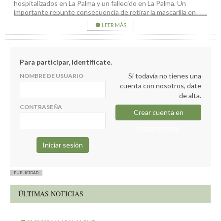
hospitalizados en La Palma y un fallecido en La Palma. Un
importante repunte consecuencia de retirar la mascarilla en
exteriores.
LEER MÁS
Para participar, identifícate.
Si todavía no tienes una
NOMBRE DE USUARIO
cuenta con nosotros, date
de alta.
CONTRASEÑA
Crear cuenta en
elapuron.com
PUBLICIDAD
ÚLTIMAS NOTICIAS