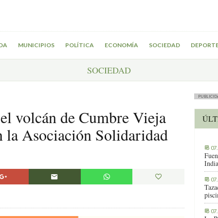
DA
MUNICIPIOS
POLÍTICA
ECONOMÍA
SOCIEDAD
DEPORT
SOCIEDAD
PUBLICID
 el volcán de Cumbre Vieja
ÚLT
n la Asociación Solidaridad
07
Fuen
Indi
07
Tazac
pisc
07