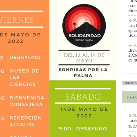
La B
acom
Sime
07
Los 
epic
Boxi
07
Breñ
2026
cult
PUBLICID
LO 
05
La d
EL C
01