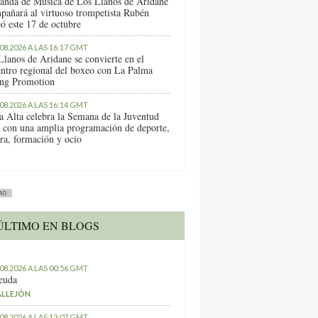
anda de Música de Los Llanos de Aridane
pañará al virtuoso trompetista Rubén
ó este 17 de octubre
.08.2026 A LAS 16:17 GMT
Llanos de Aridane se convierte en el
entro regional del boxeo con La Palma
ng Promotion
.08.2026 A LAS 16:14 GMT
a Alta celebra la Semana de la Juventud
 con una amplia programación de deporte,
ura, formación y ocio
AD
ÚLTIMO EN BLOGS
.08.2026 A LAS 00:56 GMT
euda
ALLEJÓN
.08.2026 A LAS 12:07 GMT