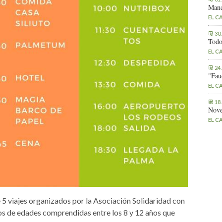
Manc
EL C
30
Todo
EL C
24
"Fau
EL C
18
Nove
EL C
5 viajes organizados por la Asociación Solidaridad con
ños de edades comprendidas entre los 8 y 12 años que