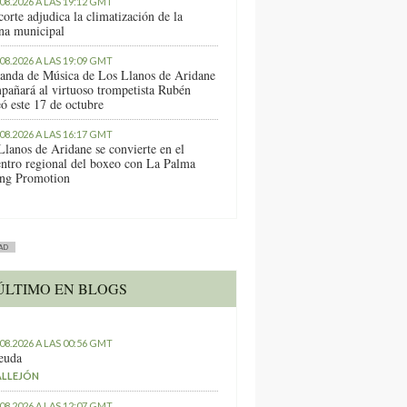
.08.2026 A LAS 19:12 GMT
orte adjudica la climatización de la
ina municipal
.08.2026 A LAS 19:09 GMT
anda de Música de Los Llanos de Aridane
pañará al virtuoso trompetista Rubén
ó este 17 de octubre
.08.2026 A LAS 16:17 GMT
Llanos de Aridane se convierte en el
entro regional del boxeo con La Palma
ng Promotion
AD
ÚLTIMO EN BLOGS
.08.2026 A LAS 00:56 GMT
euda
ALLEJÓN
.08.2026 A LAS 12:07 GMT