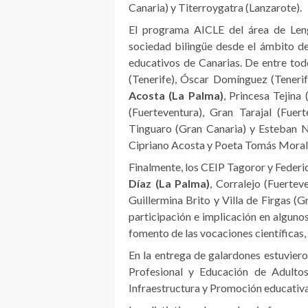
Canaria) y Titerroygatra (Lanzarote).
El programa AICLE del área de Leng
sociedad bilingüe desde el ámbito de
educativos de Canarias. De entre tod
(Tenerife), Óscar Domínguez (Tenerif
Acosta (La Palma)
, Princesa Tejina 
(Fuerteventura), Gran Tarajal (Fuer
Tinguaro (Gran Canaria) y Esteban N
Cipriano Acosta y Poeta Tomás Morale
Finalmente, los CEIP Tagoror y Federi
Díaz (La Palma)
, Corralejo (Fuerte
Guillermina Brito y Villa de Firgas (
participación e implicación en algun
fomento de las vocaciones científicas, 
En la entrega de galardones estuvier
Profesional y Educación de Adultos
Infraestructura y Promoción educativa