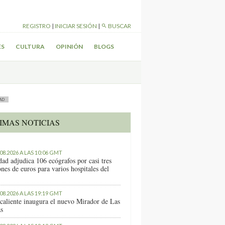
REGISTRO
|
INICIAR SESIÓN
|
BUSCAR
ES
CULTURA
OPINIÓN
BLOGS
AD
IMAS NOTICIAS
.08.2026 A LAS 10:06 GMT
dad adjudica 106 ecógrafos por casi tres
nes de euros para varios hospitales del
.08.2026 A LAS 19:19 GMT
caliente inaugura el nuevo Mirador de Las
as