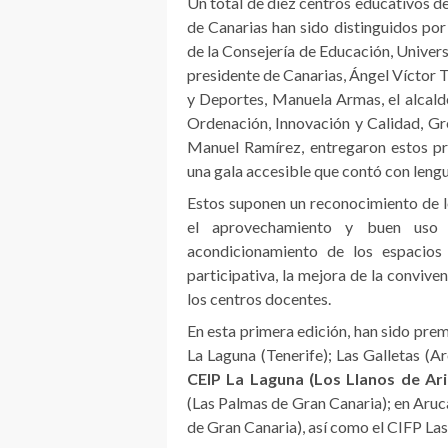
Un total de diez centros educativos de
de Canarias han sido distinguidos por
de la Consejería de Educación, Univer
presidente de Canarias, Ángel Víctor T
y Deportes, Manuela Armas, el alcalde
Ordenación, Innovación y Calidad, Gre
Manuel Ramírez, entregaron estos pr
una gala accesible que contó con lengu
Estos suponen un reconocimiento de lo
el aprovechamiento y buen uso d
acondicionamiento de los espacios 
participativa, la mejora de la conviv
los centros docentes.
En esta primera edición, han sido prem
La Laguna (Tenerife); Las Galletas (Ar
CEIP La Laguna (Los Llanos de Ar
(Las Palmas de Gran Canaria); en Aruc
de Gran Canaria), así como el CIFP Las 