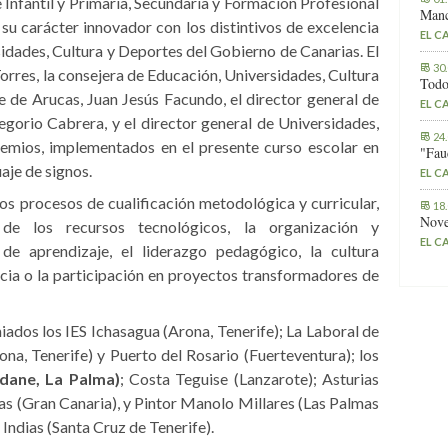
 Infantil y Primaria, Secundaria y Formación Profesional
Manc
 su carácter innovador con los distintivos de excelencia
EL C
sidades, Cultura y Deportes del Gobierno de Canarias. El
30
orres, la consejera de Educación, Universidades, Cultura
Todo
 de Arucas, Juan Jesús Facundo, el director general de
EL C
gorio Cabrera, y el director general de Universidades,
24
emios, implementados en el presente curso escolar en
"Fau
aje de signos.
EL C
s procesos de cualificación metodológica y curricular,
18
Nove
e los recursos tecnológicos, la organización y
EL C
de aprendizaje, el liderazgo pedagógico, la cultura
encia o la participación en proyectos transformadores de
iados los IES Ichasagua (Arona, Tenerife); La Laboral de
ona, Tenerife) y Puerto del Rosario (Fuerteventura); los
idane, La Palma)
; Costa Teguise (Lanzarote); Asturias
as (Gran Canaria), y Pintor Manolo Millares (Las Palmas
Indias (Santa Cruz de Tenerife).