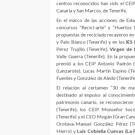
centros reconocidos han sido el CEI
Canaria y San Marcos, de Tenerife.
En el marco de las acciones de Educ
concursos “Recicl-arte” y “Huertos 
propuestas de reciclado recayeron en 
y Palo Blanco (Tenerife) y en los
IES 
Pérez Trujillo (Tenerife),
Virgen de 
Valle Guerra (Tenerife). En la propue
premió a los CEIP Antonio Padrón (G
(Lanzarote), Lucas Martín Espino (Te
Fuentes y González de Aledo (Tenerife
El relación al certamen “30 de ma
destinado al impulso al conocimiento,
patrimonio canario, se reconociero
(Tenerife), los CEIP Monseñor Soco
(Tenerife) y el CEO Mogán (Gran Canar
Orotava-Manuel González Pérez (Ten
Hierro) y
Luis Cobiella Cuevas (La 