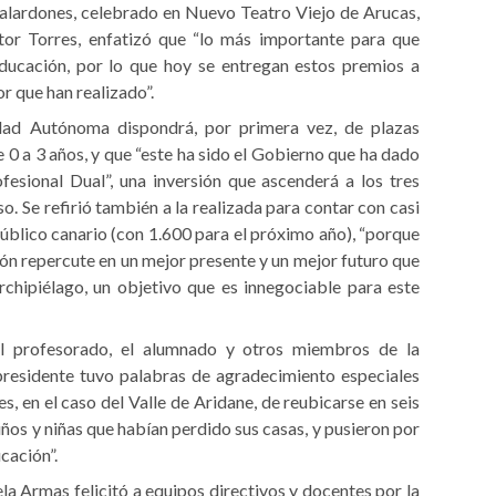
galardones, celebrado en Nuevo Teatro Viejo de Arucas,
ctor Torres, enfatizó que “lo más importante para que
educación, por lo que hoy se entregan estos premios a
or que han realizado”.
dad Autónoma dispondrá, por primera vez, de plazas
e 0 a 3 años, y que “este ha sido el Gobierno que ha dado
esional Dual”, una inversión que ascenderá a los tres
o. Se refirió también a la realizada para contar con casi
úblico canario (con 1.600 para el próximo año), “porque
n repercute en un mejor presente y un mejor futuro que
 archipiélago, un objetivo que es innegociable para este
el profesorado, el alumnado y otros miembros de la
 presidente tuvo palabras de agradecimiento especiales
, en el caso del Valle de Aridane, de reubicarse en seis
iños y niñas que habían perdido sus casas, y pusieron por
cación”.
la Armas felicitó a equipos directivos y docentes por la