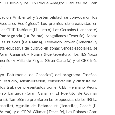
P El Ciervo y los IES Roque Amagro, Carrizal, de Gran
ación Ambiental y Sostenibilidad, se convocaron los
Escolares Ecológicos”. Los premios de creatividad en
los CEIP Taibique (El Hierro), Los Geranios (Lanzarote)
Puntagorda (La Palma)
, Magallanes (Tenerife), María
Las Nieves (La Palma)
, Teowaldo Power (Tenerife) y
sta educativa de cultivo en zonas verdes escolares, se
ran Canaria), y Pájara (Fuerteventura), los IES Yaiza
nerife) y Villa de Firgas (Gran Canaria) y el CEE Inés
).
yo. Patrimonio de Canarias”, del programa Enseñas,
 estudio, sensibilización, conservación y disfrute del
n los trabajos presentados por el CEE Hermano Pedro
rro Lantigua (Gran Canaria), El Puertito de Güímar
ia). También se premiaron las propuestas de los IES La
erife), Agustín de Betancourt (Tenerife), Garoé (El
Palma)
; y el CEPA Güímar (Tenerife), Las Palmas (Gran