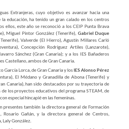
uas Extranjeras, cuyo objetivo es avanzar hacia una
 la educación, ha tenido un gran calado en los centros
os ellos, este año se reconoció a los CEIP Punta Brava
e), Miguel Pintor González (Tenerife),
Gabriel Duque
(Tenerife), Valverde (El Hierro), Agustín Millares Carló
teventura), Concepción Rodríguez Artiles (Lanzarote),
avarro Sánchez (Gran Canaria); y a los IES Bañaderos
s Castellano, ambos de Gran Canaria.
co García Lorca, de Gran Canaria y los
IES Alonso Pérez
ventura), El Médano y Granadilla de Abona (Tenerife) y
Gran Canaria), han sido destacados por su trayectoria de
os de los proyectos educativos del programa STEAM, de
con especial hincapié en las femeninas.
on presentes también la directora general de Formación
, Rosario Gañán, y la directora general de Centros,
, Laly González.