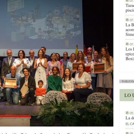
07
Tazac
pisc
07
La B
acom
Sime
07
Los 
epic
Boxi
PUBLICID
LO 
05
La d
EL C
01