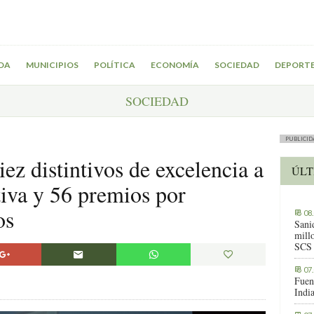
DA
MUNICIPIOS
POLÍTICA
ECONOMÍA
SOCIEDAD
DEPORT
SOCIEDAD
PUBLICID
ez distintivos de excelencia a
ÚLT
tiva y 56 premios por
os
08
Sani
millo
SCS
07
Fuen
Indi