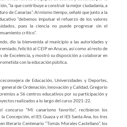
ón, “la que contribuye a construir la mejor ciudadanía, a
turo de Canarias”. Al mismo tiempo, señaló que junto a la
ducativo “debemos impulsar el refuerzo de los valores
uidados, pues la ciencia no puede progresar sin el
nsamiento crítico”.
ndo, dio la bienvenida al municipio a las autoridades y
miado, felicitó al CEIP en Arucas, así como al resto de
os de Excelencia, y mostró su disposición a colaborar en
prometida con la educación pública.
ceconsejera de Educación, Universidades y Deportes,
r general de Ordenación, Innovación y Calidad, Gregorio
premios a 56 centros educativos por su participación y
oyectos realizados a lo largo del curso 2021-22.
 concurso “Mi canarismo favorito”, recibieron los
la Concepción, el IES Guaza y el IES Santa Ana, los tres
men literario Centenario “Tomás Morales Castellano”, los