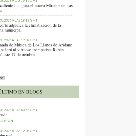
.08.2026 A LAS 19:19 GMT
caliente inaugura el nuevo Mirador de Las
as
.08.2026 A LAS 19:12 GMT
orte adjudica la climatización de la
ina municipal
.08.2026 A LAS 19:09 GMT
anda de Música de Los Llanos de Aridane
pañará al virtuoso trompetista Rubén
ó este 17 de octubre
AD
ÚLTIMO EN BLOGS
.08.2026 A LAS 00:56 GMT
euda
ALLEJÓN
.08.2026 A LAS 12:07 GMT
ha real