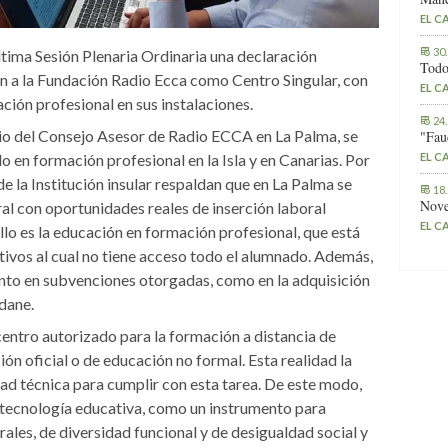
EL C
30
ltima Sesión Plenaria Ordinaria una declaración
Todo
ón a la Fundación Radio Ecca como Centro Singular, con
EL C
ción profesional en sus instalaciones.
24
nio del Consejo Asesor de Radio ECCA en La Palma, se
"Fau
o en formación profesional en la Isla y en Canarias. Por
EL C
de la Institución insular respaldan que en La Palma se
18
Nove
ral con oportunidades reales de inserción laboral
EL C
llo es la educación en formación profesional, que está
ivos al cual no tiene acceso todo el alumnado. Además,
nto en subvenciones otorgadas, como en la adquisición
dane.
ntro autorizado para la formación a distancia de
ión oficial o de educación no formal. Esta realidad la
dad técnica para cumplir con esta tarea. De este modo,
 tecnología educativa, como un instrumento para
rales, de diversidad funcional y de desigualdad social y