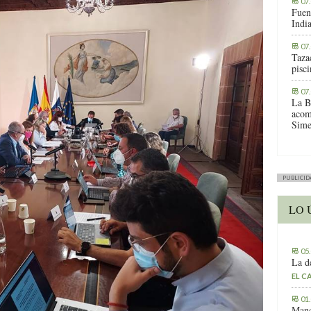
07
Fuen
Indi
07
Tazac
pisc
07
La B
acom
Sime
PUBLICID
LO 
05
La d
EL C
01
Manc