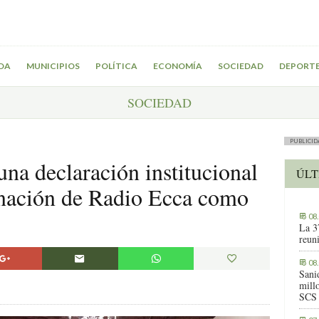
DA
MUNICIPIOS
POLÍTICA
ECONOMÍA
SOCIEDAD
DEPORT
SOCIEDAD
PUBLICID
na declaración institucional
ÚLT
gnación de Radio Ecca como
08
La 3
reuni
08
Sani
millo
SCS