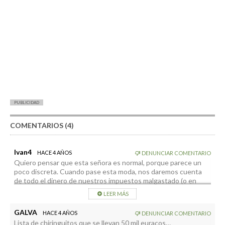
PUBLICIDAD
COMENTARIOS (4)
Ivan4
HACE 4 AÑOS
DENUNCIAR COMENTARIO
Quiero pensar que esta señora es normal, porque parece un
poco discreta. Cuando pase esta moda, nos daremos cuenta
de todo el dinero de nuestros impuestos malgastado (o en
manos de pedabobos, psicopedabobos, graduados en
LEER MÁS
coaching, garrapatas sociales…). Esta gente “vende” que va a
acabar con los asesinatos machistas (¡qué los hay, por
GALVA
HACE 4 AÑOS
DENUNCIAR COMENTARIO
desgracia!), que va a conseguir que un hombre no mire a una tía
Lista de chiringuitos que se llevan 50 mil euracos…