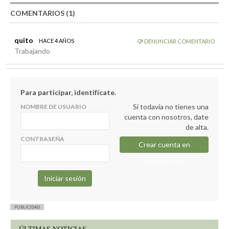
COMENTARIOS (1)
quito
HACE 4 AÑOS
DENUNCIAR COMENTARIO
Trabajando
Para participar, identifícate.
Si todavía no tienes una
NOMBRE DE USUARIO
cuenta con nosotros, date
de alta.
CONTRASEÑA
Crear cuenta en
elapuron.com
PUBLICIDAD
ÚLTIMAS NOTICIAS