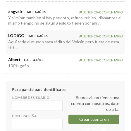
angyair
HACE 4 AÑOS
DENUNCIAR COMENTARIO
Y si miran también si hay peridoto, zafiros, rubies , diamantes al
mismo tiempo no se algún geólogo tienen por ahí ?.
LODIGO
HACE 4 AÑOS
DENUNCIAR COMENTARIO
Aquí todo el mundo saca rédito del Volcán pero fuera de esta
Isla…
Albert
HACE 4 AÑOS
DENUNCIAR COMENTARIO
100% gofio
Para participar, identifícate.
Si todavía no tienes una
NOMBRE DE USUARIO
cuenta con nosotros, date
de alta.
CONTRASEÑA
Crear cuenta en
elapuron.com