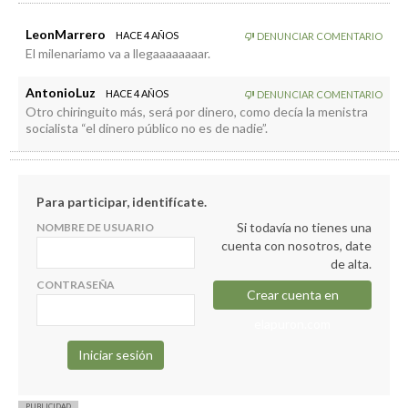
LeonMarrero
HACE 4 AÑOS
DENUNCIAR COMENTARIO
El milenariamo va a llegaaaaaaaar.
AntonioLuz
HACE 4 AÑOS
DENUNCIAR COMENTARIO
Otro chiringuito más, será por dinero, como decía la menistra
socialista “el dinero público no es de nadie”.
Para participar, identifícate.
Si todavía no tienes una
NOMBRE DE USUARIO
cuenta con nosotros, date
de alta.
CONTRASEÑA
Crear cuenta en
elapuron.com
PUBLICIDAD