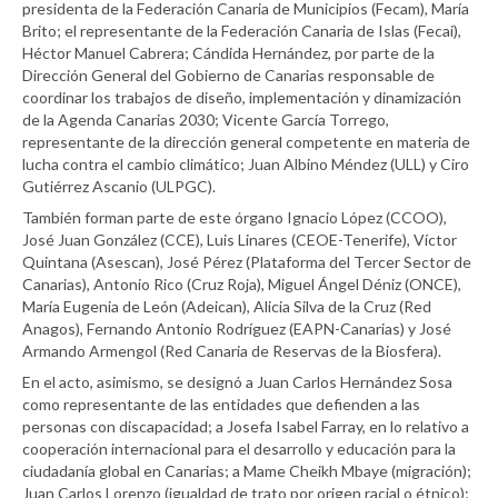
presidenta de la Federación Canaria de Municipios (Fecam), María
Brito; el representante de la Federación Canaria de Islas (Fecai),
Héctor Manuel Cabrera; Cándida Hernández, por parte de la
Dirección General del Gobierno de Canarias responsable de
coordinar los trabajos de diseño, implementación y dinamización
de la Agenda Canarias 2030; Vicente García Torrego,
representante de la dirección general competente en materia de
lucha contra el cambio climático; Juan Albino Méndez (ULL) y Ciro
Gutiérrez Ascanio (ULPGC).
También forman parte de este órgano Ignacio López (CCOO),
José Juan González (CCE), Luis Linares (CEOE-Tenerife), Víctor
Quintana (Asescan), José Pérez (Plataforma del Tercer Sector de
Canarias), Antonio Rico (Cruz Roja), Miguel Ángel Déniz (ONCE),
María Eugenia de León (Adeican), Alicia Silva de la Cruz (Red
Anagos), Fernando Antonio Rodríguez (EAPN-Canarias) y José
Armando Armengol (Red Canaria de Reservas de la Biosfera).
En el acto, asimismo, se designó a Juan Carlos Hernández Sosa
como representante de las entidades que defienden a las
personas con discapacidad; a Josefa Isabel Farray, en lo relativo a
cooperación internacional para el desarrollo y educación para la
ciudadanía global en Canarias; a Mame Cheikh Mbaye (migración);
Juan Carlos Lorenzo (igualdad de trato por origen racial o étnico);