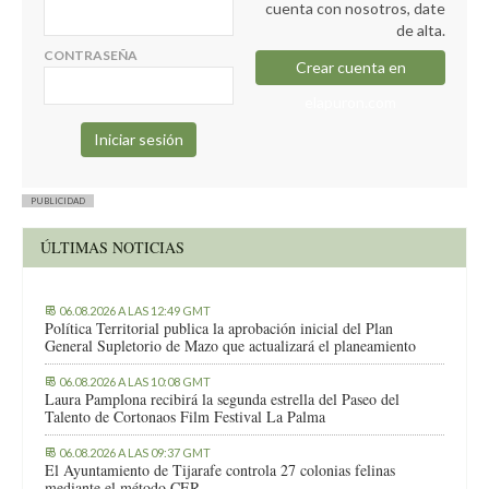
cuenta con nosotros, date
de alta.
CONTRASEÑA
Crear cuenta en
elapuron.com
PUBLICIDAD
ÚLTIMAS NOTICIAS
06.08.2026 A LAS 12:49 GMT
Política Territorial publica la aprobación inicial del Plan
General Supletorio de Mazo que actualizará el planeamiento
06.08.2026 A LAS 10:08 GMT
Laura Pamplona recibirá la segunda estrella del Paseo del
Talento de Cortonaos Film Festival La Palma
06.08.2026 A LAS 09:37 GMT
El Ayuntamiento de Tijarafe controla 27 colonias felinas
mediante el método CER