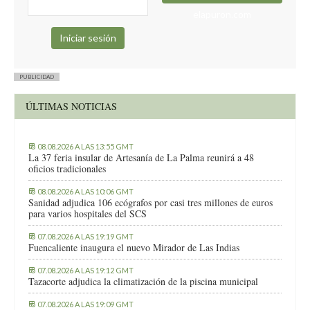
“Derechos igualitarios para las agricultoras, ganaderas y
elapuron.com
artesanas palmeras…” BULO
→ No sólo hay derechos igualitarios entre mujeres y hombres
del sector primario, sino que ganaderas como Brenda han sido
premiadas y reconocidas.
“Voluntad política para acabar con los asesinatos machistas…”
PUBLICIDAD
BULO
→ A ojos de la Justicia, la mujer es defendida como
ÚLTIMAS NOTICIAS
corresponde con la “Ley de Violencia de Género”. Por otro lado,
no se puede acabar con los asesinatos machistas,
lamentablemente (pero no engañen).
08.08.2026 A LAS 13:55 GMT
La 37 feria insular de Artesanía de La Palma reunirá a 48
“Paridad en todos los espacios de participación y de decisión…”
oficios tradicionales
BULO
→ Hay muchísimas mujeres en cargos públicos que toman
08.08.2026 A LAS 10:06 GMT
decisiones.
Sanidad adjudica 106 ecógrafos por casi tres millones de euros
para varios hospitales del SCS
07.08.2026 A LAS 19:19 GMT
Fuencaliente inaugura el nuevo Mirador de Las Indias
07.08.2026 A LAS 19:12 GMT
Tazacorte adjudica la climatización de la piscina municipal
07.08.2026 A LAS 19:09 GMT