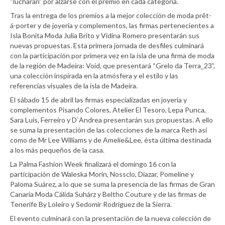
“lucharán” por alzarse con el premio en cada categoría.
Tras la entrega de los premios a la mejor colección de moda prêt-
á-porter y de joyería y complementos, las firmas pertenecientes a
Isla Bonita Moda Julia Brito y Vidina Romero presentarán sus
nuevas propuestas. Esta primera jornada de desfiles culminará
con la participación por primera vez en la isla de una firma de moda
de la región de Madeira: Void, que presentará “Grelo da Terra_23”,
una colección inspirada en la atmósfera y el estilo y las
referencias visuales de la isla de Madeira.
El sábado 15 de abril las firmas especializadas en joyería y
complementos Pisando Colores, Atelier El Tesoro, Lepa Punca,
Sara Luis, Ferreiro y D`Andrea presentarán sus propuestas. A ello
se suma la presentación de las colecciones de la marca Reth así
como de Mr Lee Williams y de Amelie&Lee, ésta última destinada
a los más pequeños de la casa.
La Palma Fashion Week finalizará el domingo 16 con la
participación de Waleska Morín, Nossclo, Diazar, Pomeline y
Paloma Suárez, a lo que se suma la presencia de las firmas de Gran
Canaria Moda Cálida Suhárz y Beltho Couture y de las firmas de
Tenerife By Loleiro y Sedomir Rodríguez de la Sierra.
El evento culminará con la presentación de la nueva colección de