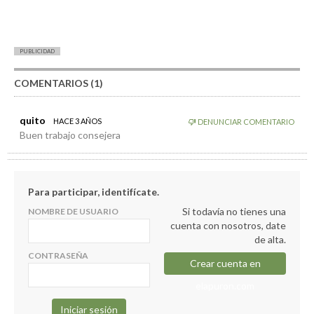
PUBLICIDAD
COMENTARIOS (1)
quito
HACE 3 AÑOS
DENUNCIAR COMENTARIO
Buen trabajo consejera
Para participar, identifícate.
Si todavía no tienes una
NOMBRE DE USUARIO
cuenta con nosotros, date
de alta.
CONTRASEÑA
Crear cuenta en
elapuron.com