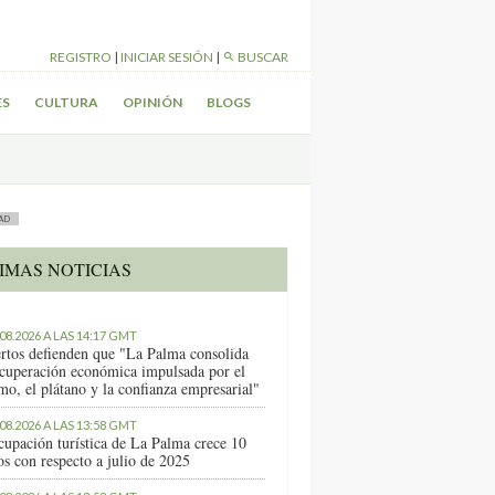
REGISTRO
|
INICIAR SESIÓN
|
BUSCAR
ES
CULTURA
OPINIÓN
BLOGS
AD
IMAS NOTICIAS
.08.2026 A LAS 14:17 GMT
rtos defienden que "La Palma consolida
ecuperación económica impulsada por el
mo, el plátano y la confianza empresarial"
.08.2026 A LAS 13:58 GMT
cupación turística de La Palma crece 10
os con respecto a julio de 2025