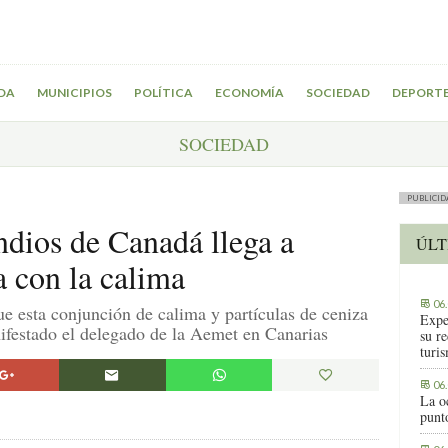
DA
MUNICIPIOS
POLÍTICA
ECONOMÍA
SOCIEDAD
DEPORT
SOCIEDAD
PUBLICID
ndios de Canadá llega a
ÚLT
a con la calima
06
que esta conjunción de calima y partículas de ceniza
Expe
festado el delegado de la Aemet en Canarias
su r
turis
06
La o
punt