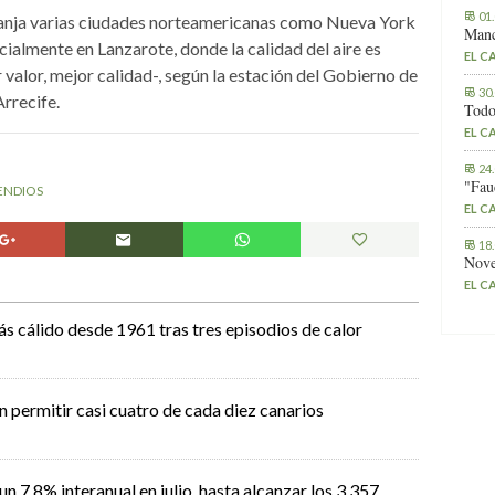
01
aranja varias ciudades norteamericanas como Nueva York
Manc
cialmente en Lanzarote, donde la calidad del aire es
EL C
valor, mejor calidad-, según la estación del Gobierno de
30
rrecife.
Todo
EL C
24
"Fau
ENDIOS
EL C
18
Nove
EL C
ás cálido desde 1961 tras tres episodios de calor
n permitir casi cuatro de cada diez canarios
n 7,8% interanual en julio, hasta alcanzar los 3.357