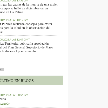
.08.2026 A LAS 13:53 GMT
stigan las causas de la muerte de una mujer
 cuerpo se halló en diciembre en un
anco en La Palma
.08.2026 A LAS 13:17 GMT
d Pública recuerda consejos para evitar
os para la salud en la observación del
se
.08.2026 A LAS 12:49 GMT
ica Territorial publica la aprobación
ial del Plan General Supletorio de Mazo
actualizará el planeamiento
AD
ÚLTIMO EN BLOGS
.08.2026 A LAS 00:56 GMT
euda
ALLEJÓN