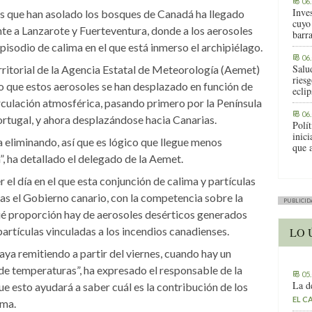
06
Inve
os que han asolado los bosques de Canadá ha llegado
cuyo
te a Lanzarote y Fuerteventura, donde a los aerosoles
barr
pisodio de calima en el que está inmerso el archipiélago.
06
Salu
rritorial de la Agencia Estatal de Meteorología (Aemet)
riesg
o que estos aerosoles se han desplazado en función de
eclip
rculación atmosférica, pasando primero por la Península
06
ortugal, y ahora desplazándose hacia Canarias.
Polít
inic
 eliminando, así que es lógico que llegue menos
que 
”, ha detallado el delegado de la Aemet.
el día en el que esta conjunción de calima y partículas
as el Gobierno canario, con la competencia sobre la
PUBLICID
qué proporción hay de aerosoles desérticos generados
partículas vinculadas a los incendios canadienses.
LO 
aya remitiendo a partir del viernes, cuando hay un
e temperaturas”, ha expresado el responsable de la
05
La d
 esto ayudará a saber cuál es la contribución de los
EL C
ima.