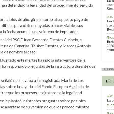
La B
acom
a han defendido la legalidad del procedimiento seguido
Sime
07
a principios de año, gira en torno al supuesto pago de
Los 
epic
olíticos para obtener ayudas o hacer viables sus
Boxi
ta la fecha acumula una veintena de imputados.
07
ional del PSOE Juan Bernardo Fuentes Curbelo, su
Breñ
ultura de Canarias, Taishet Fuentes, y Marcos Antonio
2026
cult
ue da nombre al caso.
 Juzgado este martes ha sido la interventora de la
en ha respondido preguntas de la instructora durante dos
PUBLICID
 y señaló que llevaba a la magistrada María de Los
LO 
adas sobre las ayudas del Fondo Europeo Agrícola de
ar que los procesos se ajustaron a la legalidad.
05
La d
uez le planteó insistentes preguntas sobre posibles
EL C
o se apartase de su versión de que los procedimientos
01