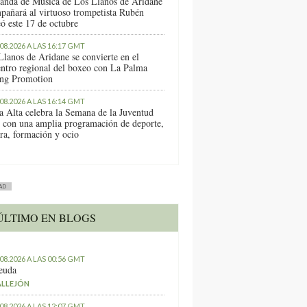
anda de Música de Los Llanos de Aridane
pañará al virtuoso trompetista Rubén
ó este 17 de octubre
.08.2026 A LAS 16:17 GMT
Llanos de Aridane se convierte en el
entro regional del boxeo con La Palma
ng Promotion
.08.2026 A LAS 16:14 GMT
a Alta celebra la Semana de la Juventud
 con una amplia programación de deporte,
ura, formación y ocio
AD
ÚLTIMO EN BLOGS
.08.2026 A LAS 00:56 GMT
euda
ALLEJÓN
.08.2026 A LAS 12:07 GMT