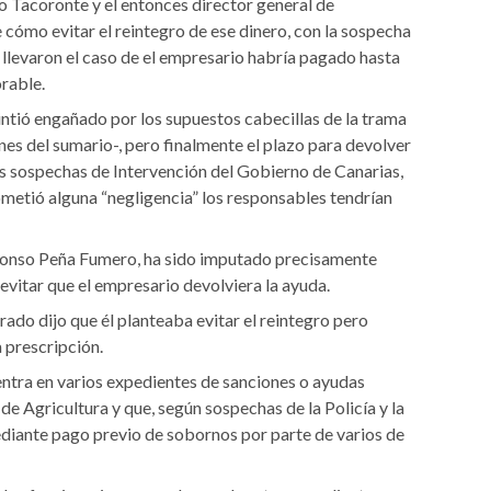
o Tacoronte y el entonces director general de
e cómo evitar el reintegro de ese dinero, con la sospecha
e llevaron el caso de el empresario habría pagado hasta
orable.
sintió engañado por los supuestos cabecillas de la trama
s del sumario-, pero finalmente el plazo para devolver
las sospechas de Intervención del Gobierno de Canarias,
ometió alguna “negligencia” los responsables tendrían
lonso Peña Fumero, ha sido imputado precisamente
vitar que el empresario devolviera la ayuda.
trado dijo que él planteaba evitar el reintegro pero
a prescripción.
entra en varios expedientes de sanciones o ayudas
de Agricultura y que, según sospechas de la Policía y la
ediante pago previo de sobornos por parte de varios de