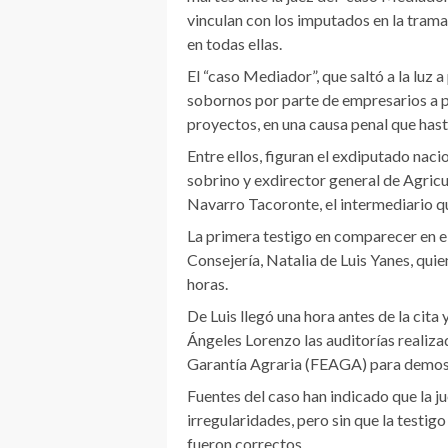
vinculan con los imputados en la tram
en todas ellas.
El “caso Mediador”, que saltó a la luz 
sobornos por parte de empresarios a p
proyectos, en una causa penal que has
Entre ellos, figuran el exdiputado nac
sobrino y exdirector general de Agric
Navarro Tacoronte, el intermediario q
La primera testigo en comparecer en el
Consejería, Natalia de Luis Yanes, qui
horas.
De Luis llegó una hora antes de la cita
Ángeles Lorenzo las auditorías realiz
Garantía Agraria (FEAGA) para demostr
Fuentes del caso han indicado que la j
irregularidades, pero sin que la testig
fueron correctos.