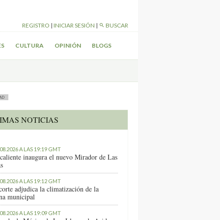
REGISTRO
|
INICIAR SESIÓN
|
BUSCAR
ES
CULTURA
OPINIÓN
BLOGS
AD
IMAS NOTICIAS
.08.2026 A LAS 19:19 GMT
caliente inaugura el nuevo Mirador de Las
as
.08.2026 A LAS 19:12 GMT
orte adjudica la climatización de la
ina municipal
.08.2026 A LAS 19:09 GMT