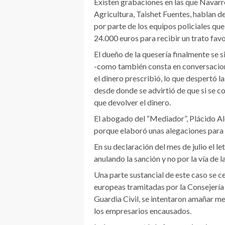
Existen grabaciones en las que Navarr
Agricultura, Taishet Fuentes, hablan d
por parte de los equipos policiales qu
24.000 euros para recibir un trato fav
El dueño de la quesería finalmente se 
-como también consta en conversacione
el dinero prescribió, lo que despertó 
desde donde se advirtió de que si se c
que devolver el dinero.
El abogado del “Mediador”, Plácido A
porque elaboró unas alegaciones para e
En su declaración del mes de julio el le
anulando la sanción y no por la vía de l
Una parte sustancial de este caso se c
europeas tramitadas por la Consejería 
Guardia Civil, se intentaron amañar m
los empresarios encausados.