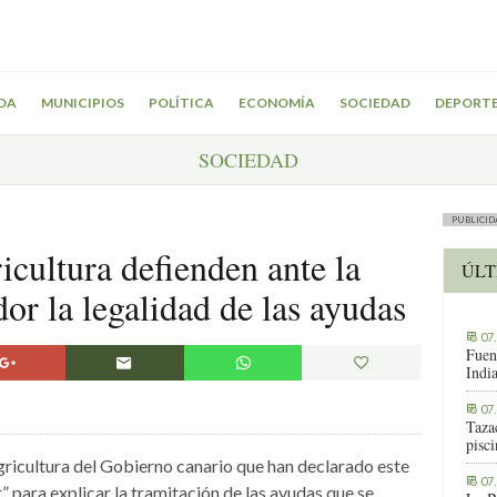
DA
MUNICIPIOS
POLÍTICA
ECONOMÍA
SOCIEDAD
DEPORT
SOCIEDAD
PUBLICID
cultura defienden ante la
ÚLT
or la legalidad de las ayudas
07
Fuen
Indi
07
Tazac
pisc
gricultura del Gobierno canario que han declarado este
07
” para explicar la tramitación de las ayudas que se