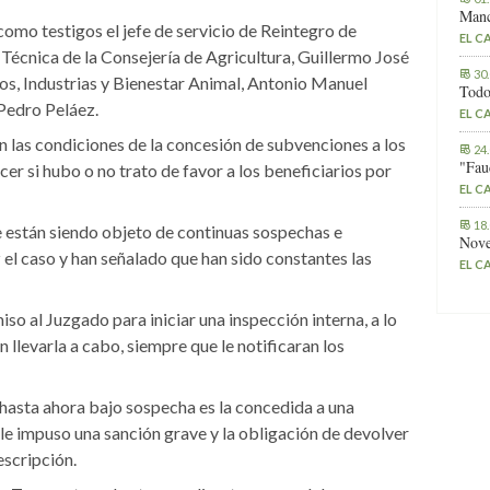
Manc
mo testigos el jefe de servicio de Reintegro de
EL C
Técnica de la Consejería de Agricultura, Guillermo José
30
tros, Industrias y Bienestar Animal, Antonio Manuel
Todo
 Pedro Peláez.
EL C
n las condiciones de la concesión de subvenciones a los
24
"Fau
er si hubo o no trato de favor a los beneficiarios por
EL C
18
e están siendo objeto de continuas sospechas e
Nove
z el caso y han señalado que han sido constantes las
EL C
iso al Juzgado para iniciar una inspección interna, a lo
 llevarla a cabo, siempre que le notificaran los
 hasta ahora bajo sospecha es la concedida a una
e le impuso una sanción grave y la obligación de devolver
escripción.