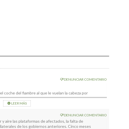
DENUNCIAR COMENTARIO
l coche del fiambre al que le vuelan la cabeza por
LEER MÁS
ía…Aún hay que trasladarlo y entregarlo.
y demanda.No entiende de solidaridad y esas fantasías de
DENUNCIAR COMENTARIO
y aire las plataformas de afectados, la falta de
ilaterales de los gobiernos anteriores. Cinco meses