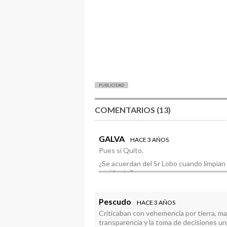
PUBLICIDAD
COMENTARIOS (13)
GALVA
HACE 3 AÑOS
Pues sí Quito.
¿Se acuerdan del Sr Lobo cuando limpian e
accidente?…
Eh, eh,eh..No no chupemos las p…… todav
Escarabajo . Capitalismo. Ley de oferta 
Pescudo
HACE 3 AÑOS
moralidad….
Criticaban con vehemencia por tierra, mar 
transparencia y la toma de decisiones un