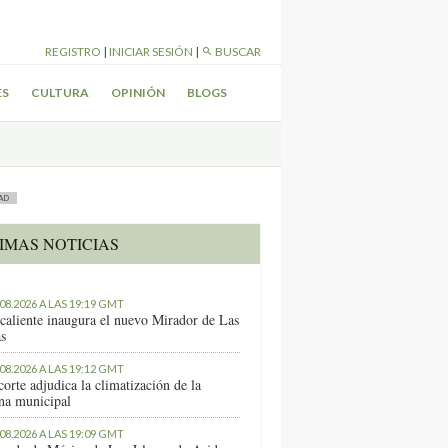
REGISTRO
|
INICIAR SESIÓN
|
BUSCAR
ES
CULTURA
OPINIÓN
BLOGS
AD
IMAS NOTICIAS
.08.2026 A LAS 19:19 GMT
caliente inaugura el nuevo Mirador de Las
as
.08.2026 A LAS 19:12 GMT
orte adjudica la climatización de la
ina municipal
.08.2026 A LAS 19:09 GMT