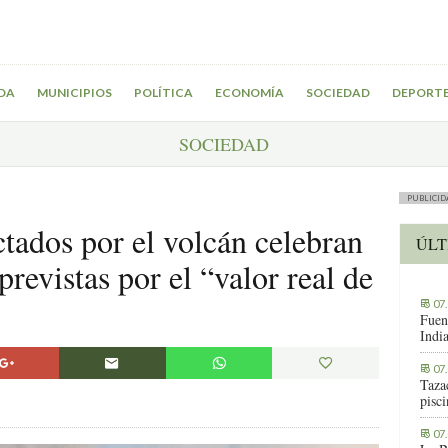
DA
MUNICIPIOS
POLÍTICA
ECONOMÍA
SOCIEDAD
DEPORT
SOCIEDAD
PUBLICID
tados por el volcán celebran
ÚLT
revistas por el “valor real de
07
Fuen
Indi
07
Tazac
pisc
07