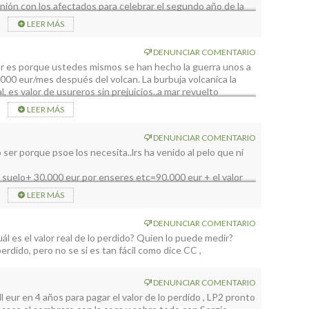
unión con los afectados para celebrar el segundo año de la
rma de hacer política???
LEER MÁS
DENUNCIAR COMENTARIO
eur es porque ustedes mismos se han hecho la guerra unos a
1000 eur/mes después del volcan. La burbuja volcanica la
, es valor de usureros sin prejuicios..a mar revuelto
LEER MÁS
DENUNCIAR COMENTARIO
ser porque psoe los necesita..lrs ha venido al pelo que ni
el suelo+ 30.000 eur por enseres etc=90.000 eur + el valor
enia asegurado pongamos 150.000 eur de media a la baja=
LEER MÁS
uien?? A los legales , a lo ilegales o alegales o como es la
nero digo yo y con mis impuestos.
DENUNCIAR COMENTARIO
AL. Esto no quita lo sentimental pero estamos
l es el valor real de lo perdido? Quien lo puede medir?
erdido, pero no se si es tan fácil como dice CC ,
DENUNCIAR COMENTARIO
 eur en 4 años para pagar el valor de lo perdido , LP2 pronto