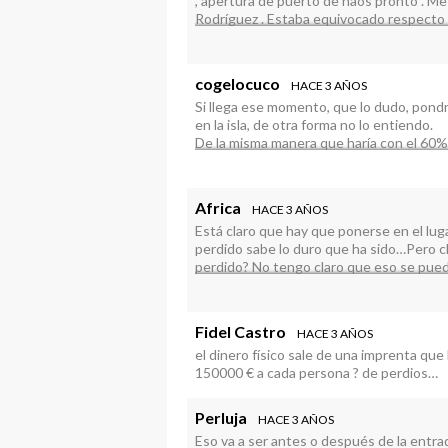
, apertura de puerto de naos pronto . Me
Rodríguez . Estaba equivocado respecto 
por los afectados nadie sabemos lo que 
del cesar
cogelocuco
HACE 3 AÑOS
Si llega ese momento, que lo dudo, pondr
en la isla, de otra forma no lo entiendo.
De la misma manera que haría con el 60% d
Pero claro, esta medida no es tan populi
Africa
HACE 3 AÑOS
Está claro que hay que ponerse en el lug
perdido sabe lo duro que ha sido…Pero cl
perdido? No tengo claro que eso se pue
esperemos que quién lo prometió, cumpla,
Fidel Castro
HACE 3 AÑOS
el dinero físico sale de una imprenta que
150000 € a cada persona ? de perdios…
Perluja
HACE 3 AÑOS
Eso va a ser antes o después de la entr