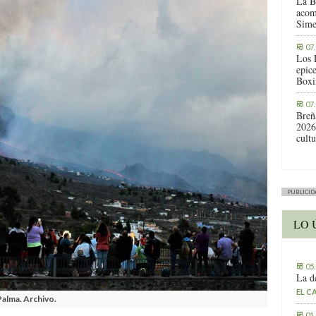
La B
acom
Sime
07
Los 
epic
Boxi
07
Breñ
2026
cult
PUBLICID
LO 
05
La d
EL C
alma. Archivo.
01