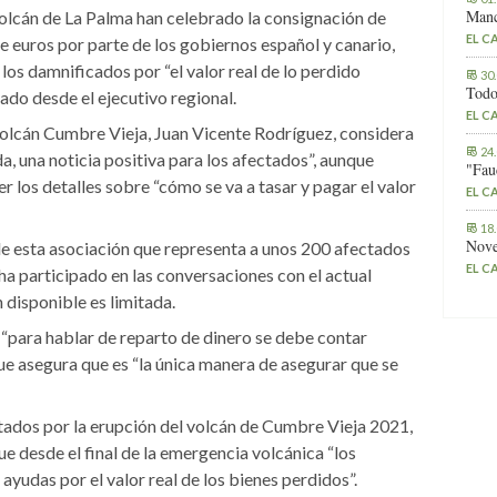
Manc
volcán de La Palma han celebrado la consignación de
EL C
e euros por parte de los gobiernos español y canario,
los damnificados por “el valor real de lo perdido
30
Todo
cado desde el ejecutivo regional.
EL C
 Volcán Cumbre Vieja, Juan Vicente Rodríguez, considera
24
a, una noticia positiva para los afectados”, aunque
"Fau
r los detalles sobre “cómo se va a tasar y pagar el valor
EL C
18
Nove
de esta asociación que representa a unos 200 afectados
EL C
 ha participado en las conversaciones con el actual
 disponible es limitada.
“para hablar de reparto de dinero se debe contar
ue asegura que es “la única manera de asegurar que se
ctados por la erupción del volcán de Cumbre Vieja 2021,
 desde el final de la emergencia volcánica “los
ayudas por el valor real de los bienes perdidos”.