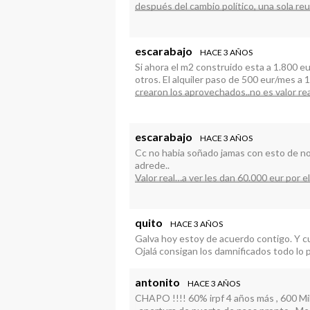
después del cambio político, una sola re
erupción. Que nombre le damos a esta fo
escarabajo
HACE 3 AÑOS
Si ahora el m2 construido esta a 1.800 
otros. El alquiler paso de 500 eur/mes a 
crearon los aprovechados..no es valor real
ganancia de pescadores
escarabajo
HACE 3 AÑOS
Cc no habia soñado jamas con esto de no 
adrede..
Valor real…a ver les dan 60.000 eur por 
del inmueble asegurado REAL quien lo t
240.000 eur..y ahora mas????? Pero mas a q
cosa? Porque aqui muchos van a ganar di
quito
HACE 3 AÑOS
EL QUE TENIA TODO LEGAL COBRO LO RE
Galva hoy estoy de acuerdo contigo. Y cuá
hablando de dinero publico.
Ojalá consigan los damnificados todo lo p
antonito
HACE 3 AÑOS
CHAPO !!!! 60% irpf 4 años más , 600 Mill