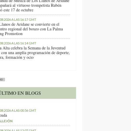
anda de Música de Los Llanos de Aridane
pañará al virtuoso trompetista Rubén
ó este 17 de octubre
.08.2026 A LAS 16:17 GMT
Llanos de Aridane se convierte en el
entro regional del boxeo con La Palma
ng Promotion
.08.2026 A LAS 16:14 GMT
a Alta celebra la Semana de la Juventud
 con una amplia programación de deporte,
ura, formación y ocio
AD
ÚLTIMO EN BLOGS
.08.2026 A LAS 00:56 GMT
euda
ALLEJÓN
.08.2026 A LAS 12:07 GMT