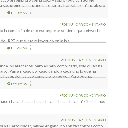
 saco el sombrero con la coca y sobre todo con Sergio
a sus promesas que me parecían inalcanzables . Y me alegro
ha sufrido toda esa gente . Repito CHAPO al cesar lo que es
LEER MÁS
DENUNCIAR COMENTARIO
ía la condición de que ese importe se tiene que reinvertir
e IRPF, que fuera reinvertido en la isla.
sta
LEER MÁS
DENUNCIAR COMENTARIO
ar de los afectados, pero es muy complicado, sólo quién ha
aro, ¿Van a ir caso por caso dando a cada uno lo que ha
da hacer, demasiado complejo lo veo yo…Pero bueno,
 y si no, manifestaciones y a la calle para que lo hagan…
LEER MÁS
DENUNCIAR COMENTARIO
 hace chaca chaca, chaca chaca , chaca chaca . Y si les damos
DENUNCIAR COMENTARIO
ada a Puerto Naos?, mismo engaño, no son tan tontos como