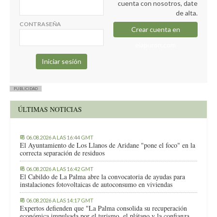
cuenta con nosotros, date
de alta.
CONTRASEÑA
Crear cuenta en
elapuron.com
PUBLICIDAD
ÚLTIMAS NOTICIAS
06.08.2026 A LAS 16:44 GMT
El Ayuntamiento de Los Llanos de Aridane "pone el foco" en la
correcta separación de residuos
06.08.2026 A LAS 16:42 GMT
El Cabildo de La Palma abre la convocatoria de ayudas para
instalaciones fotovoltaicas de autoconsumo en viviendas
06.08.2026 A LAS 14:17 GMT
Expertos defienden que "La Palma consolida su recuperación
económica impulsada por el turismo, el plátano y la confianza