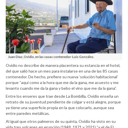
Juan Díaz, Ovidio, en las casas contenedor-Luis González.
Ovidio no describe de manera placentera su estancia en el hotel,
del que salió hace un mes para instalarse en una de las 85 casas
contenedor. De hecho, prefiere su nueva ‘solución habitacional’
porque “aquí como a la hora que me da la gana, me acuesto y me
levanto cuando me da la gana y bebo el vino que me da la gana”.
Entre los enseres que trae desde La Bombilla, Ovidio enseña un
retrato de su juventud pendiente de colgar y está alegre, porque
ya tiene una superficie propia en la que colocarlo, aunque sea
entre paredes metálicas.
Al igual que otros palmeros de su quinta, Ovidio ha visto en su
vida tres volcanes en erupción (1949, 1971 y 2021) “y el de El