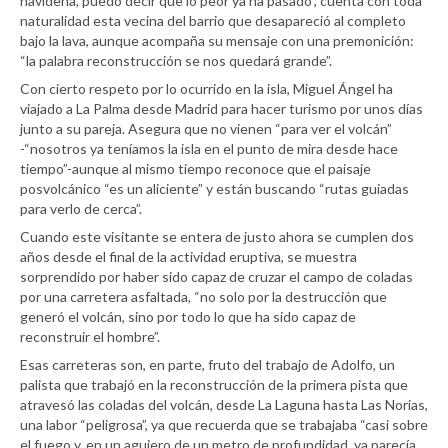
navideña, puedo decir que lo peor ya ha pasado”, cuenta con toda
naturalidad esta vecina del barrio que desapareció al completo
bajo la lava, aunque acompaña su mensaje con una premonición:
“la palabra reconstrucción se nos quedará grande”.
Con cierto respeto por lo ocurrido en la isla, Miguel Ángel ha
viajado a La Palma desde Madrid para hacer turismo por unos días
junto a su pareja. Asegura que no vienen “para ver el volcán”
-“nosotros ya teníamos la isla en el punto de mira desde hace
tiempo”-aunque al mismo tiempo reconoce que el paisaje
posvolcánico “es un aliciente” y están buscando “rutas guiadas
para verlo de cerca”.
Cuando este visitante se entera de justo ahora se cumplen dos
años desde el final de la actividad eruptiva, se muestra
sorprendido por haber sido capaz de cruzar el campo de coladas
por una carretera asfaltada, “no solo por la destrucción que
generó el volcán, sino por todo lo que ha sido capaz de
reconstruir el hombre”.
Esas carreteras son, en parte, fruto del trabajo de Adolfo, un
palista que trabajó en la reconstrucción de la primera pista que
atravesó las coladas del volcán, desde La Laguna hasta Las Norias,
una labor “peligrosa”, ya que recuerda que se trabajaba “casi sobre
el fuego y, en un agujero de un metro de profundidad, ya parecía