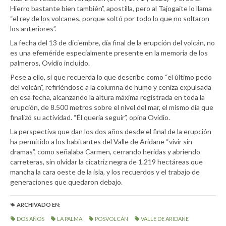
Hierro bastante bien también”, apostilla, pero al Tajogaite lo llama
“el rey de los volcanes, porque soltó por todo lo que no soltaron
los anteriores”.
La fecha del 13 de diciembre, día final de la erupción del volcán, no
es una efeméride especialmente presente en la memoria de los
palmeros, Ovidio incluido.
Pese a ello, sí que recuerda lo que describe como “el último pedo
del volcán”, refiriéndose a la columna de humo y ceniza expulsada
en esa fecha, alcanzando la altura máxima registrada en toda la
erupción, de 8.500 metros sobre el nivel del mar, el mismo día que
finalizó su actividad. “Él quería seguir”, opina Ovidio.
La perspectiva que dan los dos años desde el final de la erupción
ha permitido a los habitantes del Valle de Aridane “vivir sin
dramas”, como señalaba Carmen, cerrando heridas y abriendo
carreteras, sin olvidar la cicatriz negra de 1.219 hectáreas que
mancha la cara oeste de la isla, y los recuerdos y el trabajo de
generaciones que quedaron debajo.
ARCHIVADO EN:
DOS AÑOS
LA PALMA
POSVOLCÁN
VALLE DE ARIDANE