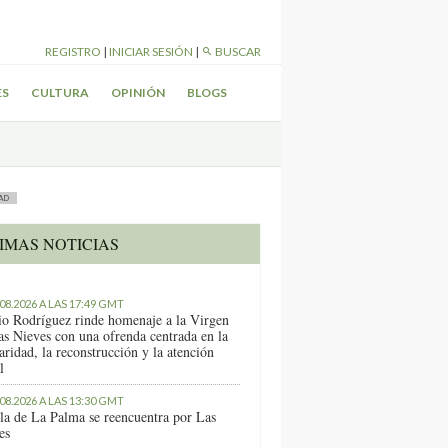
REGISTRO
|
INICIAR SESIÓN
|
BUSCAR
ES
CULTURA
OPINIÓN
BLOGS
AD
IMAS NOTICIAS
.08.2026 A LAS 17:49 GMT
io Rodríguez rinde homenaje a la Virgen
as Nieves con una ofrenda centrada en la
aridad, la reconstrucción y la atención
l
.08.2026 A LAS 13:30 GMT
sla de La Palma se reencuentra por Las
es