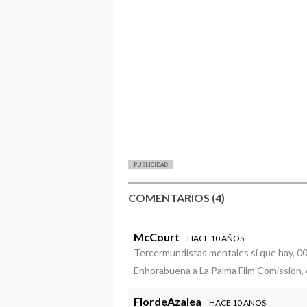
PUBLICIDAD
COMENTARIOS (4)
McCourt
HACE 10 AÑOS
Tercermundistas mentales sí que hay, 00
Enhorabuena a La Palma Film Comission, e
FlordeAzalea
HACE 10 AÑOS