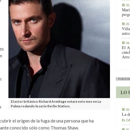
05
o
Marí
preg
05
Vill
astr
04
El A
es
canc
n
Arec
n
PUBLICID
LO 
El actor británico Richard Armitage estará este mes en La
n
Palma rodando la serie Berlin Station.
05
La d
cubrir el origen de la fuga de una persona que ha
EL C
ciante conocido sólo como Thomas Shaw.
01