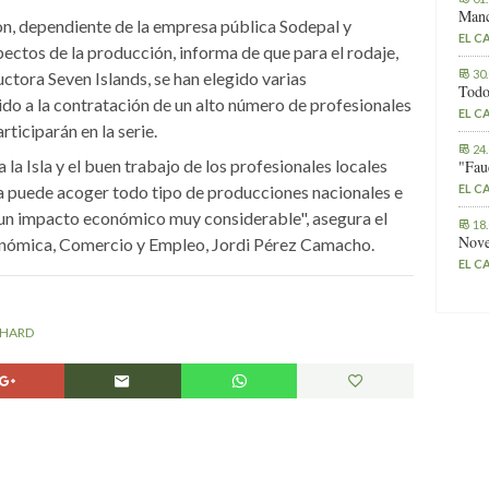
Manc
n, dependiente de la empresa pública Sodepal y
EL C
pectos de la producción, informa de que para el rodaje,
30
ctora Seven Islands, se han elegido varias
Todo
dido a la contratación de un alto número de profesionales
EL C
rticiparán en la serie.
24
 la Isla y el buen trabajo de los profesionales locales
"Fau
ma puede acoger todo tipo de producciones nacionales e
EL C
n un impacto económico muy considerable", asegura el
18
Nove
onómica, Comercio y Empleo, Jordi Pérez Camacho.
EL C
CHARD