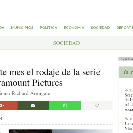
DA
MUNICIPIOS
POLÍTICA
ECONOMÍA
SOCIEDAD
DEPORT
SOCIEDAD
PUBLICID
e mes el rodaje de la serie
ÚLT
aramount Pictures
05
tánico Richard Armigate
Serg
de L
solid
socia
4
05
La i
Niev
ó