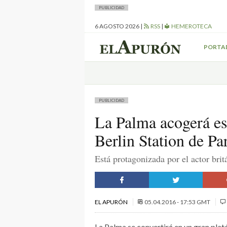
PUBLICIDAD
6 AGOSTO 2026
|
RSS
|
HEMEROTECA
PORTA
PUBLICIDAD
La Palma acogerá est
Berlin Station de P
Está protagonizada por el actor bri
EL APURÓN
05.04.2016 - 17:53 GMT
La Palma se convertirá en un gran plat