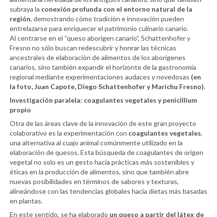
subraya la
conexión profunda con el entorno natural de la
región
, demostrando cómo tradición e innovación pueden
entrelazarse para enriquecer el patrimonio culinario canario.
Al centrarse en el “queso aborigen canario”, Schattenhofer y
Fresno no sólo buscan redescubrir y honrar las técnicas
ancestrales de elaboración de alimentos de los aborígenes
canarios, sino también expandir el horizonte de la gastronomía
regional mediante experimentaciones audaces y novedosas
(en
la foto, Juan Capote, Diego Schattenhofer y Marichu Fresno)
.
Investigación paralela: coagulantes vegetales y penicillium
propio
Otra de las áreas clave de la innovación de este gran proyecto
colaborativo es la experimentación con
coagulantes vegetales
,
una alternativa al cuajo animal comúnmente utilizado en la
elaboración de quesos. Esta búsqueda de coagulantes de origen
vegetal no solo es un gesto hacia prácticas más sostenibles y
éticas en la producción de alimentos, sino que también abre
nuevas posibilidades en términos de sabores y texturas,
alineándose con las tendencias globales hacia dietas más basadas
en plantas.
En este sentido, se ha elaborado
un queso a partir del látex de