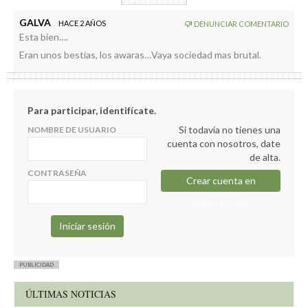
porque cada vez hay más cosas.
Primario
GALVA
HACE 2 AÑOS
DENUNCIAR COMENTARIO
Esta bien….
Eran unos bestias, los awaras…Vaya sociedad mas brutal.
Para participar, identifícate.
Si todavía no tienes una
NOMBRE DE USUARIO
cuenta con nosotros, date
de alta.
CONTRASEÑA
Crear cuenta en
elapuron.com
PUBLICIDAD
ÚLTIMAS NOTICIAS