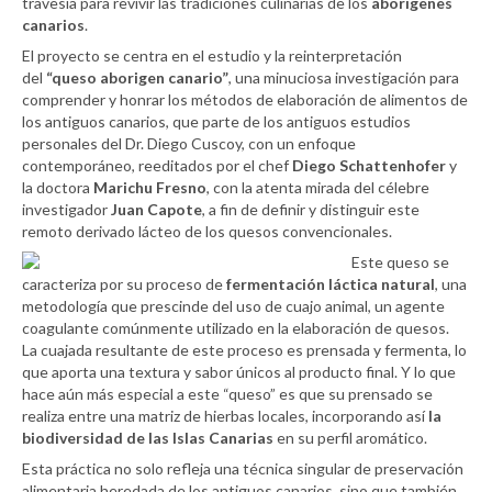
travesía para revivir las tradiciones culinarias de los
aborígenes
canarios
.
El proyecto se centra en el estudio y la reinterpretación
del
“queso aborigen canario”
, una minuciosa investigación para
comprender y honrar los métodos de elaboración de alimentos de
los antiguos canarios, que parte de los antiguos estudios
personales del Dr. Diego Cuscoy, con un enfoque
contemporáneo, reeditados por el chef
Diego Schattenhofer
y
la doctora
Marichu Fresno
, con la atenta mirada del célebre
investigador
Juan Capote
, a fin de definir y distinguir este
remoto derivado lácteo de los quesos convencionales.
Este queso se
caracteriza por su proceso de
fermentación láctica natural
, una
metodología que prescinde del uso de cuajo animal, un agente
coagulante comúnmente utilizado en la elaboración de quesos.
La cuajada resultante de este proceso es prensada y fermenta, lo
que aporta una textura y sabor únicos al producto final. Y lo que
hace aún más especial a este “queso” es que su prensado se
realiza entre una matriz de hierbas locales, incorporando así
la
biodiversidad de las Islas Canarias
en su perfil aromático.
Esta práctica no solo refleja una técnica singular de preservación
alimentaria heredada de los antiguos canarios, sino que también