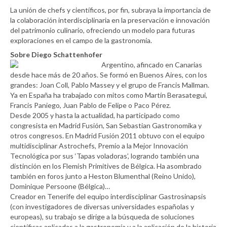
La unión de chefs y científicos, por fin, subraya la importancia de
la colaboración interdisciplinaria en la preservación e innovación
del patrimonio culinario, ofreciendo un modelo para futuras
exploraciones en el campo de la gastronomía.
Sobre Diego Schattenhofer
Argentino, afincado en Canarias
desde hace más de 20 años. Se formó en Buenos Aires, con los
grandes: Joan Coll, Pablo Massey y el grupo de Francis Mallman.
Ya en España ha trabajado con mitos como Martín Berasategui,
Francis Paniego, Juan Pablo de Felipe o Paco Pérez.
Desde 2005 y hasta la actualidad, ha participado como
congresista en Madrid Fusión, San Sebastian Gastronomika y
otros congresos. En Madrid Fusión 2011 obtuvo con el equipo
multidisciplinar Astrochefs, Premio a la Mejor Innovación
Tecnológica por sus ‘Tapas voladoras’, logrando también una
distinción en los Flemish Primitives de Bélgica. Ha asombrado
también en foros junto a Heston Blumenthal (Reino Unido),
Dominique Persoone (Bélgica)…
Creador en Tenerife del equipo interdisciplinar Gastrosinapsis
(con investigadores de diversas universidades españolas y
europeas), su trabajo se dirige a la búsqueda de soluciones
científicas aplicadas a la gastronomía y a la aplicación de la historia