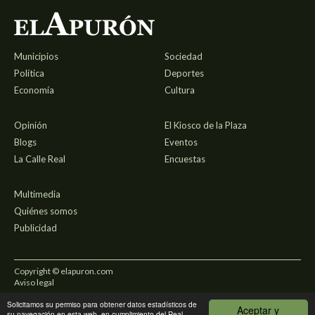
Municipios
Sociedad
Política
Deportes
Economía
Cultura
Opinión
El Kiosco de la Plaza
Blogs
Eventos
La Calle Real
Encuestas
Multimedia
Quiénes somos
Publicidad
Copyright © elapuron.com
Aviso legal
Solicitamos su permiso para obtener datos estadísticos de
Política de privacidad
Aceptar y
su navegación en esta web, en cumplimiento del Real