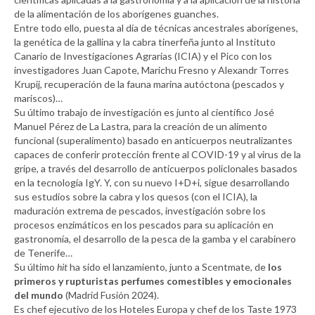
de la alimentación de los aborígenes guanches.
Entre todo ello, puesta al día de técnicas ancestrales aborígenes,
la genética de la gallina y la cabra tinerfeña junto al Instituto
Canario de Investigaciones Agrarias (ICIA) y el Pico con los
investigadores Juan Capote, Marichu Fresno y Alexandr Torres
Krupij, recuperación de la fauna marina autóctona (pescados y
mariscos)…
Su último trabajo de investigación es junto al científico José
Manuel Pérez de La Lastra, para la creación de un alimento
funcional (superalimento) basado en anticuerpos neutralizantes
capaces de conferir protección frente al COVID-19 y al virus de la
gripe, a través del desarrollo de anticuerpos policlonales basados
en la tecnología IgY. Y, con su nuevo I+D+i, sigue desarrollando
sus estudios sobre la cabra y los quesos (con el ICIA), la
maduración extrema de pescados, investigación sobre los
procesos enzimáticos en los pescados para su aplicación en
gastronomía, el desarrollo de la pesca de la gamba y el carabinero
de Tenerife…
Su último
hit
ha sido el lanzamiento, junto a Scentmate, de
los
primeros y rupturistas perfumes comestibles y emocionales
del mundo
(Madrid Fusión 2024).
Es chef ejecutivo de los Hoteles Europa y chef de los Taste 1973