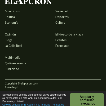
Municipios
Sociedad
Política
Deportes
Economía
Cultura
Opinión
El Kiosco de la Plaza
Blogs
Eventos
La Calle Real
Encuestas
Multimedia
Quiénes somos
Publicidad
Copyright © elapuron.com
Aviso legal
Solicitamos su permiso para obtener datos estadísticos de
Política de privacidad
Aceptar y
su navegación en esta web, en cumplimiento del Real
continuar
Decreto-ley 13/2012.
navegando
Uso de cookies
Cookies usadas en El Apurón y su finalidad
Política de