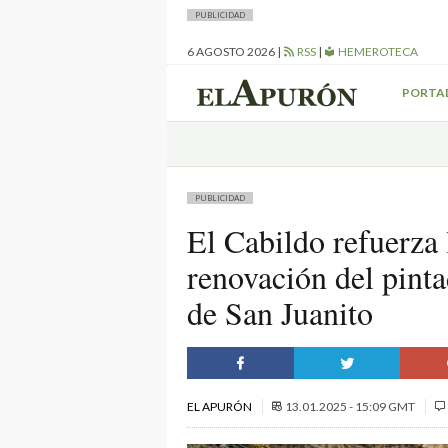
PUBLICIDAD
6 AGOSTO 2026
|
RSS
|
HEMEROTECA
PORTA
PUBLICIDAD
El Cabildo refuerza 
renovación del pinta
de San Juanito
EL APURÓN
13.01.2025 - 15:09 GMT