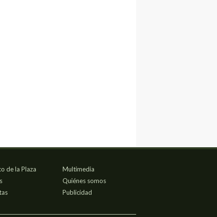
co de la Plaza
Multimedia
s
Quiénes somos
tas
Publicidad