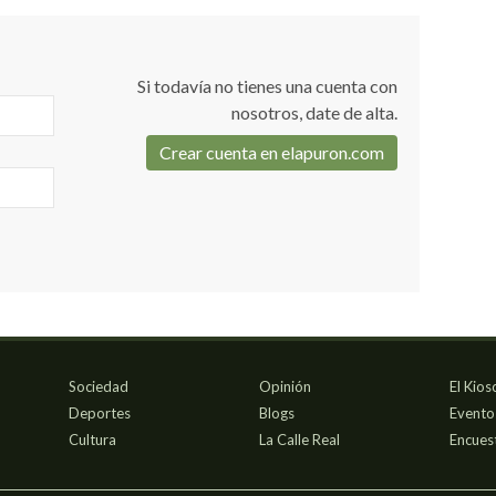
Si todavía no tienes una cuenta con
nosotros, date de alta.
Crear cuenta en elapuron.com
Sociedad
Opinión
El Kios
Deportes
Blogs
Evento
Cultura
La Calle Real
Encues