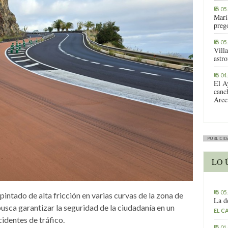
05
Marí
preg
05
Vill
astr
04
El A
canc
Arec
PUBLICID
LO 
05
intado de alta fricción en varias curvas de la zona de
La d
busca garantizar la seguridad de la ciudadanía en un
EL C
identes de tráfico.
01