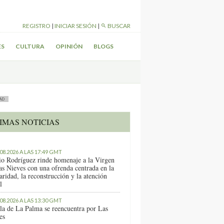
REGISTRO
|
INICIAR SESIÓN
|
BUSCAR
ES
CULTURA
OPINIÓN
BLOGS
AD
IMAS NOTICIAS
.08.2026 A LAS 17:49 GMT
io Rodríguez rinde homenaje a la Virgen
as Nieves con una ofrenda centrada en la
aridad, la reconstrucción y la atención
l
.08.2026 A LAS 13:30 GMT
sla de La Palma se reencuentra por Las
es