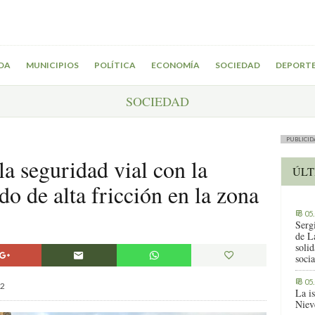
DA
MUNICIPIOS
POLÍTICA
ECONOMÍA
SOCIEDAD
DEPORT
SOCIEDAD
PUBLICID
la seguridad vial con la
ÚLT
do de alta fricción en la zona
05
Serg
de L
solid
socia
05
2
La i
Niev