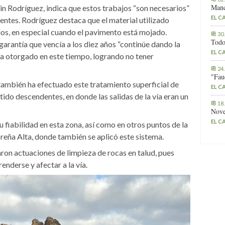
Manc
in Rodríguez, indica que estos trabajos “son necesarios”
EL C
dentes. Rodríguez destaca que el material utilizado
ulos, en especial cuando el pavimento está mojado.
30
Todo
arantía que vencía a los diez años “continúe dando la
EL C
a otorgado en este tiempo, logrando no tener
24
"Fau
también ha efectuado este tratamiento superficial de
EL C
ntido descendentes, en donde las salidas de la vía eran un
18
Nove
EL C
 fiabilidad en esta zona, así como en otros puntos de la
Breña Alta, donde también se aplicó este sistema.
ron actuaciones de limpieza de rocas en talud, pues
enderse y afectar a la vía.