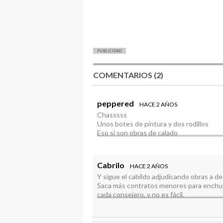
PUBLICIDAD
COMENTARIOS (2)
peppered
HACE 2 AÑOS
Chasssss
Unos botes de pintura y dos rodillos
Eso si son obras de calado
Felicidades
Cabrilo
HACE 2 AÑOS
Y sigue el cabildo adjudicando obras a de
Saca más contratos menores para enchufa
cada consejero, y no es fácil.