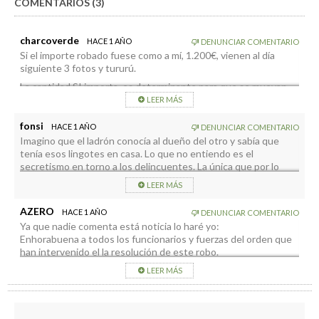
COMENTARIOS (3)
charcoverde
HACE 1 AÑO
DENUNCIAR COMENTARIO
Si el importe robado fuese como a mí, 1.200€, vienen al día
siguiente 3 fotos y tururú.
La cantidad SI importa, es determinante para que se muevan,
pero el disgusto no te lo quita nadie.
LEER MÁS
fonsi
HACE 1 AÑO
DENUNCIAR COMENTARIO
Imagino que el ladrón conocía al dueño del otro y sabía que
tenía esos lingotes en casa. Lo que no entiendo es el
secretismo en torno a los delincuentes. La única que por lo
menos dijo que era un tío de él paso, la edad, y que había
LEER MÁS
robado en los llanos fue la de la televisión canaria. Los demás
con paños calientes, protegiendo la identidad del tipo
AZERO
HACE 1 AÑO
DENUNCIAR COMENTARIO
Ya que nadie comenta está noticia lo haré yo:
Enhorabuena a todos los funcionarios y fuerzas del orden que
han intervenido el la resolución de este robo.
Entre tanta estupidez política que permanente nos rodea , se
LEER MÁS
agradece que algunos estamentos funcionen bien.