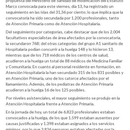
propuesta del Ministerio de Sanidad de modificación del Estatuto
Marco convocada para este viernes, día 13, ha registrado un
seguimiento en las islas del 31,36 por ciento; lo que implica que la
convocatoria ha sido secundada por 1.200 profesionales, tanto
de Atención Primaria como de Atención Hospitalaria.
Del seguimiento por categorías, cabe destacar que de los 2.004
facultativos especialistas de área afectados por la convocatoria,
la secundaron 768; del otras categorías del grupo A1 sanitario de
Hospitalaria podían concurrir a la huelga 148 y lo hicieron 13,
mientras que de los 718 médicos de los centros de salud,
acudieron a la huelga un total de 88 médicos de Medicina Familiar
y Comunitaria. En cuanto al personal residente en formación, en
Atención Hospitalaria la han secundado 315 de los 831 posibles y
en Atención Primaria, uno de los catorce afectados por el
llamamiento. Además, de los pediatras de Atención Primaria
acudieron a la huelga 16 de los 125 posibles.
Por niveles asistenciales, el mayor seguimiento se produjo en la
Atención Hospitalaria frente a Atención Primaria.
En la jornada de hoy, un total de 6.823 profesionales estaban
convocados a la huelga, de los que 1.599 estaban ausentes por
causas justificadas y 1.398 estaban asignados a los servicios
mínimos, por lo que 3.826 personas estaban afectadas por la