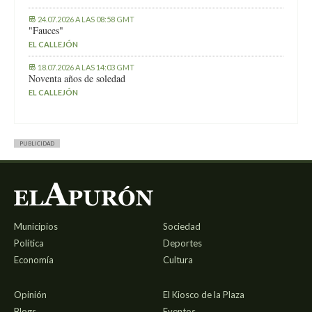
24.07.2026 A LAS 08:58 GMT
"Fauces"
EL CALLEJÓN
18.07.2026 A LAS 14:03 GMT
Noventa años de soledad
EL CALLEJÓN
PUBLICIDAD
Municipios
Sociedad
Política
Deportes
Economía
Cultura
Opinión
El Kiosco de la Plaza
Blogs
Eventos