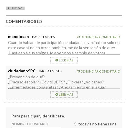
PUBLICIDAD
COMENTARIOS (2)
manolosan
HACE 11 MESES
DENUNCIAR COMENTARIO
Cuando hablan de participación ciudadana, o vecinal, no sólo en
este caso si no en otros también, me da la sensación de que:
1. ayudan a sus amigos, (o a vecinos a cambio de votos).
2. se lavan las manos si algo no va (no fui yo, fueron los demás,
LEER MÁS
“así lo quisieron los ciudadanos/vecinos”)
“La Corporación insular promueve la modificación sustancial
ciudadanoSPC
HACE 11 MESES
DENUNCIAR COMENTARIO
parcial número 4 del Plan Insular de Ordenación de La Palma
¿Prevención de qué?
(Piolp) que, tras la CONSULTA PÚBLICA previa pertinente,
¿Fracaso escolar? ¿Covid? ¿ETS? ¿Filoxera? ¿Volcanes?
sigue avanzando a través de la fase de acciones participativas,
¿Enfermedades congénitas? ¿Ahogamiento en el agua?
dentro de un conjunto amplio de iniciativas que buscan
¿Ahogamiento por comida?
LEER MÁS
INVOLUCRAR ACTIVAMENTE A LA CIUDADANÍA en la
elaboración de este cambio.”
Para participar, identifícate.
Si todavía no tienes una
NOMBRE DE USUARIO