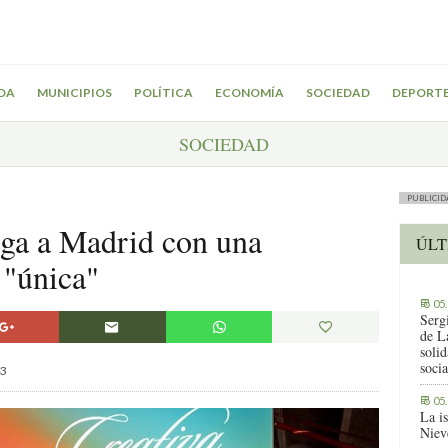
DA
MUNICIPIOS
POLÍTICA
ECONOMÍA
SOCIEDAD
DEPORT
SOCIEDAD
PUBLICID
ega a Madrid con una
ÚLT
 "única"
05
Serg
de L
solid
socia
3
05
La i
Niev