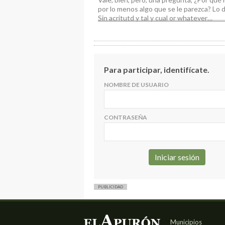
por lo menos algo que se le parezca? Lo d
Sin acritutd y tal y cual or whatever…
Para participar, identifícate.
NOMBRE DE USUARIO
CONTRASEÑA
PUBLICIDAD
Municipios