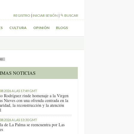
REGISTRO
|
INICIAR SESIÓN
|
BUSCAR
ES
CULTURA
OPINIÓN
BLOGS
AD
IMAS NOTICIAS
.08.2026 A LAS 17:49 GMT
io Rodríguez rinde homenaje a la Virgen
as Nieves con una ofrenda centrada en la
aridad, la reconstrucción y la atención
l
.08.2026 A LAS 13:30 GMT
sla de La Palma se reencuentra por Las
es