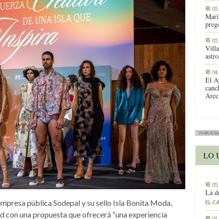
05
Marí
preg
05
Vill
astr
04
El A
canc
Arec
PUBLICID
LO 
05
La d
 empresa pública Sodepal y su sello Isla Bonita Moda,
EL C
d con una propuesta que ofrecerá “una experiencia
01