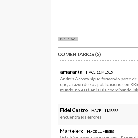
PUBLICIDAD
COMENTARIOS (3)
amaranta
HACE 11 MESES
Andrés Acosta sigue formando parte de 
que, a razón de sus publicaciones en RR
mundo, no está en la isla coordinando Isl
Y llevar esto a Madrid están seguros de q
promocionando a personas particulares, 
Fidel Castro
HACE 11 MESES
encuentra los errores
Martelero
HACE 11 MESES
Vale, bien, pero, una pregunta, ¿Por qué