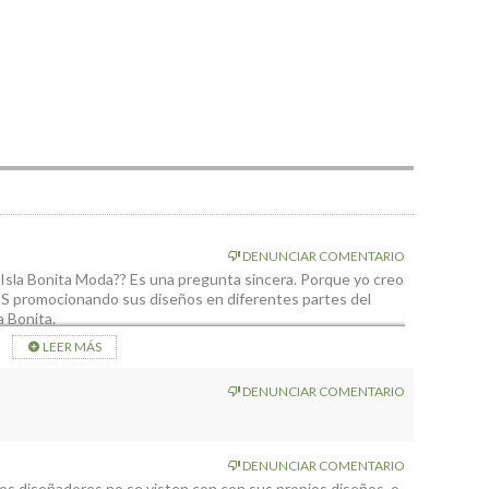
DENUNCIAR COMENTARIO
Isla Bonita Moda?? Es una pregunta sincera. Porque yo creo
SS promocionando sus diseños en diferentes partes del
a Bonita.
ue reportará algún beneficio a la isla. Lo dudo mucho. Están
LEER MÁS
a diseñadores. ¿por qué no a peluqueros, barmans, baristas?
DENUNCIAR COMENTARIO
DENUNCIAR COMENTARIO
 los diseñadores no se visten con con sus propios diseños, o