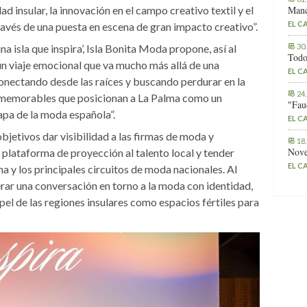
dad insular, la innovación en el campo creativo textil y el
Manc
EL C
 través de una puesta en escena de gran impacto creativo”.
na isla que inspira’, Isla Bonita Moda propone, así al
30
Todo
n viaje emocional que va mucho más allá de una
EL C
nectando desde las raíces y buscando perdurar en la
24
 memorables que posicionan a La Palma como un
"Fau
apa de la moda española”.
EL C
objetivos dar visibilidad a las firmas de moda y
18
Nove
 plataforma de proyección al talento local y tender
EL C
a y los principales circuitos de moda nacionales. Al
ar una conversación en torno a la moda con identidad,
pel de las regiones insulares como espacios fértiles para