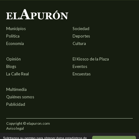
Municipios
Sociedad
Política
Deportes
Economía
Cultura
Opinión
El Kiosco de la Plaza
Blogs
Eventos
La Calle Real
Encuestas
Multimedia
Quiénes somos
Publicidad
Copyright © elapuron.com
Aviso legal
Solicitamos su permiso para obtener datos estadísticos de