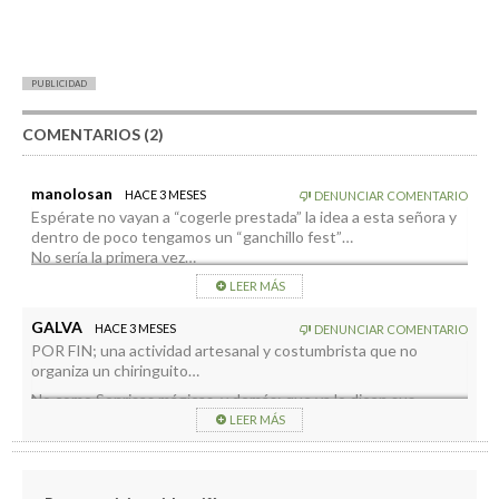
PUBLICIDAD
COMENTARIOS (2)
manolosan
HACE 3 MESES
DENUNCIAR COMENTARIO
Espérate no vayan a “cogerle prestada” la idea a esta señora y
dentro de poco tengamos un “ganchillo fest”…
No sería la primera vez…
LEER MÁS
GALVA
HACE 3 MESES
DENUNCIAR COMENTARIO
POR FIN; una actividad artesanal y costumbrista que no
organiza un chiringuito…
No como Sonrisas mágicas, y demás; que ya lo dicen sus
“Ceos”: No buscan rentabilidad; pero se llaman EMPRESA…
LEER MÁS
“EMPRESA” SIN RENTABILIDAD Y QUE SOLO FACTURA DE
LA ADMINISTRACION…Eso tiene un nombre.