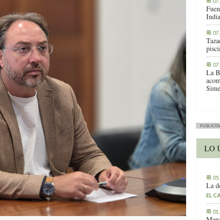
07
Fuen
Indi
07
Tazac
pisc
07
La B
acom
Sime
PUBLICID
LO 
05
La d
EL C
01
Manc