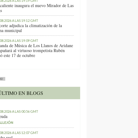
.08.2026 A LAS 19:19 GMT
caliente inaugura el nuevo Mirador de Las
as
.08.2026 A LAS 19:12 GMT
orte adjudica la climatización de la
ina municipal
.08.2026 A LAS 19:09 GMT
anda de Música de Los Llanos de Aridane
pañará al virtuoso trompetista Rubén
ó este 17 de octubre
AD
ÚLTIMO EN BLOGS
.08.2026 A LAS 00:56 GMT
euda
ALLEJÓN
.08.2026 A LAS 12:07 GMT
ha real