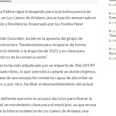
Humanos.
EL C
La Palma sigue trabajando para la próxima puesta en
30
, en Los Llanos de Aridane, una actuación enmarcada en
Todo
EL C
n y Resiliencia, financiado por los fondos Next
24
"Fau
ando González, incide en la apuesta del grupo de
EL C
aestructura “fundamental para recuperar de forma
18
ció debido a la erupción de 2021 y es clave para
Nove
ticos en la comarca oeste”.
EL C
ecto ha sido adjudicado por un importe de 356.249,99
uen ritmo, lo que “permitirá cumplir un doble objetivo,
idane de una instalación moderna capaz de absorber un
s, y, por otro, facilitar el desmantelamiento del actual
 defiende que esto es un paso decisivo para liberar la
al, un movimiento clave para el municipio, ya que en esa
e la futura residencia de Los Llanos de Aridane, una