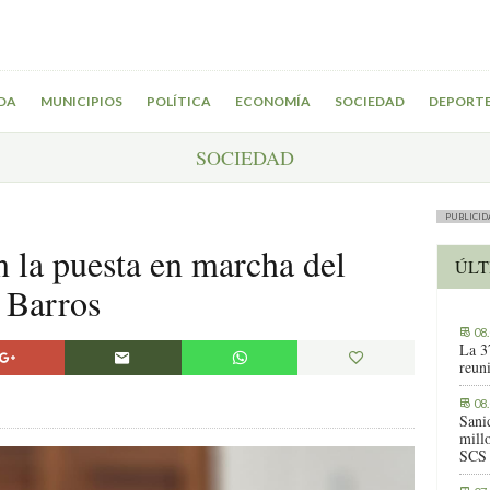
DA
MUNICIPIOS
POLÍTICA
ECONOMÍA
SOCIEDAD
DEPORT
SOCIEDAD
PUBLICID
n la puesta en marcha del
ÚLT
 Barros
08
La 3
reuni
08
Sani
millo
SCS