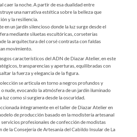
al caer la noche. A partir de esa dualidad entre
struye una narrativa estética sobre la belleza que
ón y la resiliencia.
te en un jardín silencioso donde la luz surge desde el
fera mediante siluetas escultóricas, corseterías
de la arquitectura del corsé contrasta con faldas
tan movimiento.
rasgos característicos del ADN de Diazar Atelier, en este
atégicos, transparencias y aperturas, equilibradas con
ltar la fuerza y elegancia de la figura.
colección se articula en torno a negros profundos y
la o nude, evocando la atmósfera de un jardín iluminado
la luz como si surgiera desde la oscuridad.
ccionada íntegramente en el taller de Diazar Atelier en
 modelo de producción basado en la modistería artesanal
s servicios profesionales de confección de modistas
 de la Consejería de Artesanía del Cabildo Insular de La