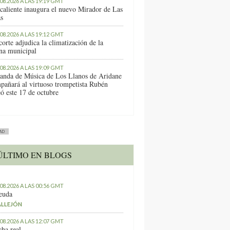
.08.2026 A LAS 19:19 GMT
caliente inaugura el nuevo Mirador de Las
as
.08.2026 A LAS 19:12 GMT
orte adjudica la climatización de la
ina municipal
.08.2026 A LAS 19:09 GMT
anda de Música de Los Llanos de Aridane
pañará al virtuoso trompetista Rubén
ó este 17 de octubre
AD
ÚLTIMO EN BLOGS
.08.2026 A LAS 00:56 GMT
euda
ALLEJÓN
.08.2026 A LAS 12:07 GMT
ha real