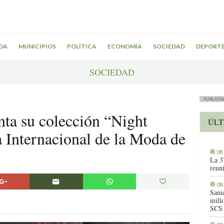
DA
MUNICIPIOS
POLÍTICA
ECONOMÍA
SOCIEDAD
DEPORT
SOCIEDAD
PUBLICID
nta su colección “Night
ÚLT
 Internacional de la Moda de
08
La 3
reuni
08
Sani
millo
SCS