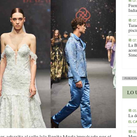
07
Fuen
Indi
07
Tazac
pisc
07
La B
acom
Sime
PUBLICID
LO 
05
La d
EL C
01
Manc
r, adscrita al sello Isla Bonita Moda impulsado por el