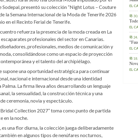
EL C
e Sodepal, presentó su colección “Night Lotus – Couture
 de la Semana Internacional de la Moda de Tenerife 2026
30
Todo
o en el Recinto Ferial de Tenerife.
EL C
ncuentro refuerza la presencia de la moda creada en La
24
 escaparates profesionales del sector en Canarias.
"Fau
 diseñadores, profesionales, medios de comunicación y
EL C
la moda, consolidándose como un espacio de proyección
18
 contemporánea y el talento del archipiélago.
Nove
EL C
ife supone una oportunidad estratégica para continuar
nal, nacional e internacional desde una identidad
a Palma. La firma lleva años desarrollando un lenguaje
nal, la sensualidad, la construcción técnica y una
de ceremonia, novia y espectáculo.
 Bridal Collection 2027” toma como punto de partida
e en la noche.
, es una flor diurna, la colección juega deliberadamente
también en algunos tipos de nenúfares nocturnos,