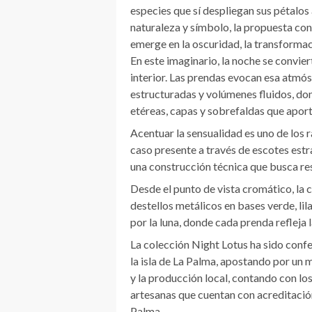
especies que sí despliegan sus pétalos 
naturaleza y símbolo, la propuesta con
emerge en la oscuridad, la transformaci
En este imaginario, la noche se convier
interior. Las prendas evocan esa atmós
estructuradas y volúmenes fluidos, don
etéreas, capas y sobrefaldas que apor
Acentuar la sensualidad es uno de los 
caso presente a través de escotes estr
una construcción técnica que busca resa
Desde el punto de vista cromático, la 
destellos metálicos en bases verde, li
por la luna, donde cada prenda refleja 
La colección Night Lotus ha sido confe
la isla de La Palma, apostando por un
y la producción local, contando con lo
artesanas que cuentan con acreditación
Palma.