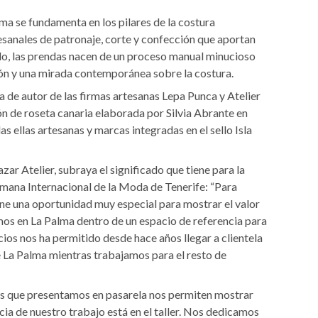
rma se fundamenta en los pilares de la costura
esanales de patronaje, corte y confección que aportan
do, las prendas nacen de un proceso manual minucioso
ón y una mirada contemporánea sobre la costura.
a de autor de las firmas artesanas Lepa Punca y Atelier
ón de roseta canaria elaborada por Silvia Abrante en
as ellas artesanas y marcas integradas en el sello Isla
zar Atelier, subraya el significado que tiene para la
emana Internacional de la Moda de Tenerife: “Para
e una oportunidad muy especial para mostrar el valor
mos en La Palma dentro de un espacio de referencia para
cios nos ha permitido desde hace años llegar a clientela
e La Palma mientras trabajamos para el resto de
es que presentamos en pasarela nos permiten mostrar
cia de nuestro trabajo está en el taller. Nos dedicamos