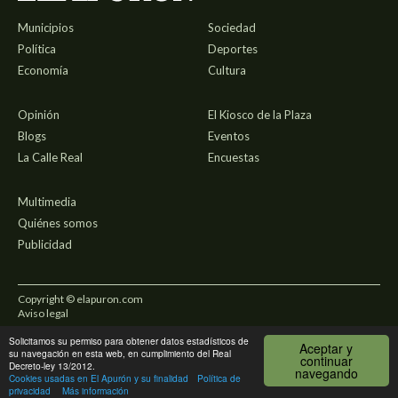
Municipios
Sociedad
Política
Deportes
Economía
Cultura
Opinión
El Kiosco de la Plaza
Blogs
Eventos
La Calle Real
Encuestas
Multimedia
Quiénes somos
Publicidad
Copyright © elapuron.com
Aviso legal
Solicitamos su permiso para obtener datos estadísticos de
Política de privacidad
Aceptar y
su navegación en esta web, en cumplimiento del Real
continuar
Decreto-ley 13/2012.
navegando
Uso de cookies
Cookies usadas en El Apurón y su finalidad
Política de
privacidad
Más información