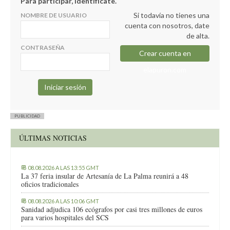
Para participar, identifícate.
Si todavía no tienes una
NOMBRE DE USUARIO
cuenta con nosotros, date
de alta.
CONTRASEÑA
Crear cuenta en
elapuron.com
PUBLICIDAD
ÚLTIMAS NOTICIAS
08.08.2026 A LAS 13:55 GMT
La 37 feria insular de Artesanía de La Palma reunirá a 48
oficios tradicionales
08.08.2026 A LAS 10:06 GMT
Sanidad adjudica 106 ecógrafos por casi tres millones de euros
para varios hospitales del SCS